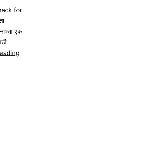
nack for
ता
नाश्ता एक
ाठी
Healthy
reading
Rava
Veg
Fingers
Recipe
|
Crispy
Veg
Finger