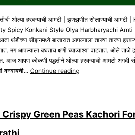
्धतीची ओल्या हरबऱ्याची आमटी | झणझणीत सोलाण्याची आमटी 
ty Spicy Konkani Style Olya Harbharyachi Amti 
ा थंडीच्या सीझनमध्ये बाजारात आपल्याला ताज्या ताज्या हरबऱ्य
ात. मग आपल्याला बघताच क्षणी घ्याव्याश्या वाटतात. ओले ताजे 
त. आज आपण कोंकणी पद्धतीने ओल्या हरबऱ्याची आमटी अगदी सो
Tasty
कशी बनवायची…
Continue reading
Spicy
Konkani
Style
Olya
 Crispy Green Peas Kachori Fo
Harbharyachi
rathi
Amti