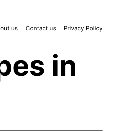
out us
Contact us
Privacy Policy
pes in