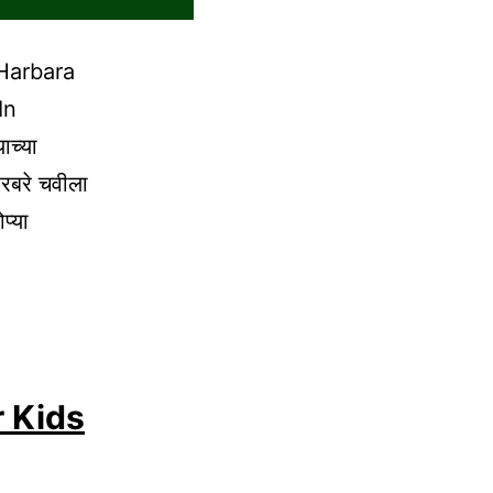
| Harbara
In
ाच्या
हरबरे चवीला
प्या
r Kids