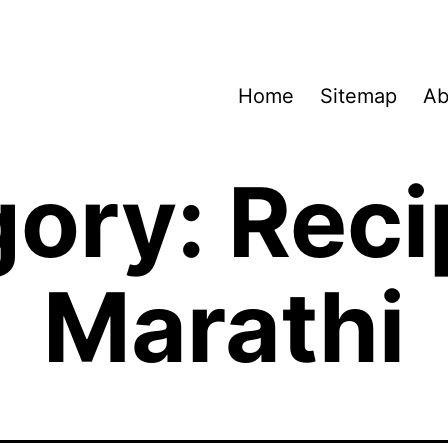
Home
Sitemap
Ab
gory:
Reci
Marathi