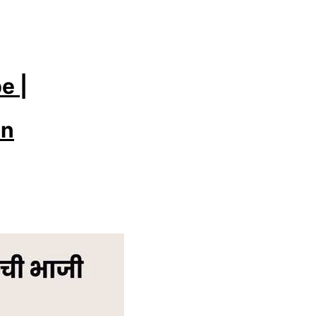
e |
in