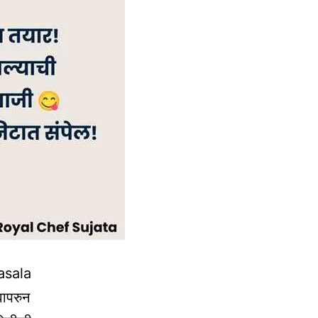
asala
ापरुन