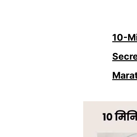
10-Mi
Secre
Marat