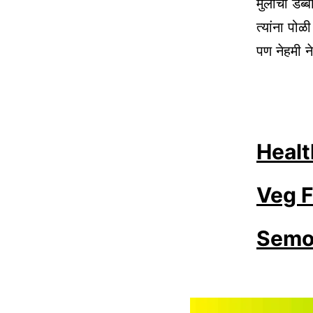
मुलांचा डब
त्यांना पो
पण नेहमी न
Healt
Veg F
Semol