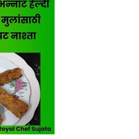
Love
in
Marathi