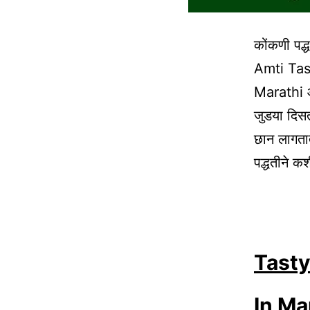
कोंकणी पद
Amti Tas
Marathi आत
जुडया दिसत
छान लागता
पद्धतीने 
Tasty
In Ma