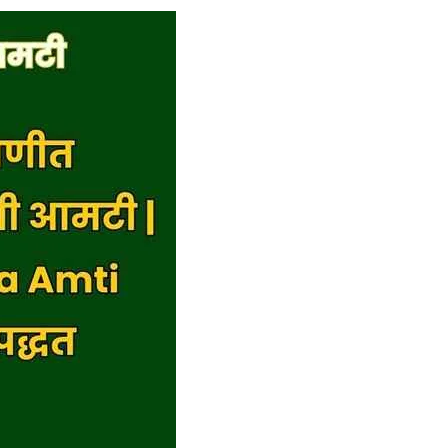
Snack
for
Kids
|
Easy
Semolina
Breakfast