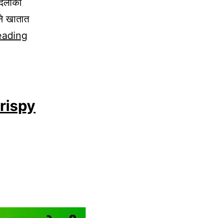
दिलीकी
ने खातात
10-
eading
Minute
Spicy
Potato
Slices
rispy
Recipe
|
Secret
Maggi
Masala
Kids
Will