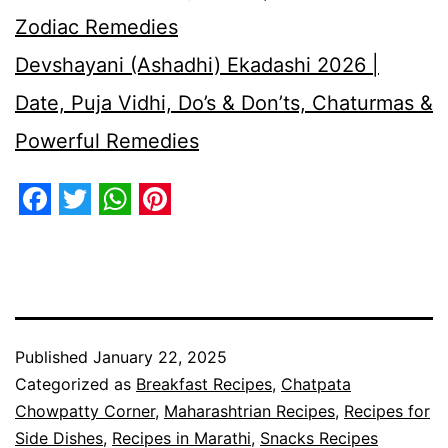
Zodiac Remedies
Devshayani (Ashadhi) Ekadashi 2026 |
Date, Puja Vidhi, Do’s & Don’ts, Chaturmas &
Powerful Remedies
Facebook
Twitter
WhatsApp
Pinterest
Published
January 22, 2025
Categorized as
Breakfast Recipes
,
Chatpata
Chowpatty Corner
,
Maharashtrian Recipes
,
Recipes for
Side Dishes
,
Recipes in Marathi
,
Snacks Recipes