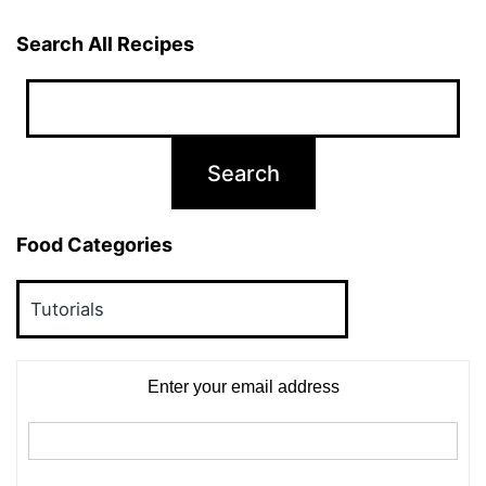
July
|
Search All Recipes
Kalash
Sthapana
Muhurat
|
Worship
Food Categories
Maa
Food
Durga
Categories
for
Wishes
Enter your email address
Fulfillment