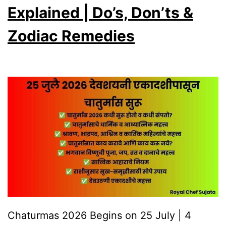
5-
Explained | Do’s, Don’ts &
Day
Zodiac Remedies
Shree
Swami
Samarth
Seva
Before
It’s
Too
Late!
Chaturmas 2026 Begins on 25 July | 4