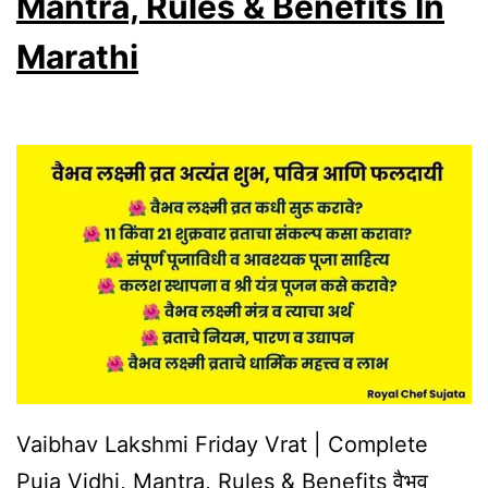
Mantra, Rules & Benefits In
Vidhi,
Marathi
Do’s
&
Don’ts,
Chaturmas
&
Powerful
Remedies
Vaibhav Lakshmi Friday Vrat | Complete
Puja Vidhi, Mantra, Rules & Benefits वैभव