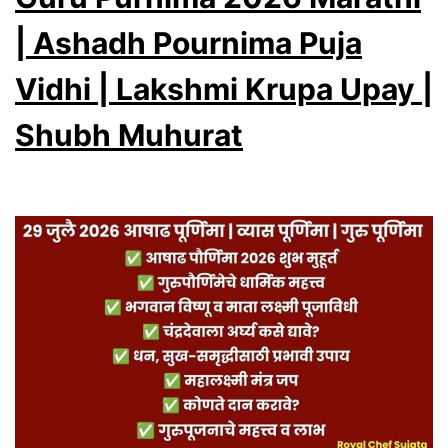
Auspicious
Timings,
| Ashadh Pournima Puja
Puja
Vidhi | Lakshmi Krupa Upay |
Vidhi
Shubh Muhurat
&
8
Powerful
Remedies
for
Children’s
Success