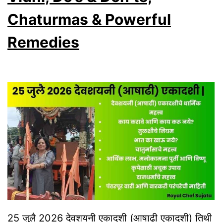
4
Chaturmas & Powerful
Sacred
Months
Remedies
Explained
|
Do’s,
Don’ts
&
Zodiac
Remedies
25 जुलै 2026 देवशयनी एकादशी (आषाढी एकादशी) तिथी