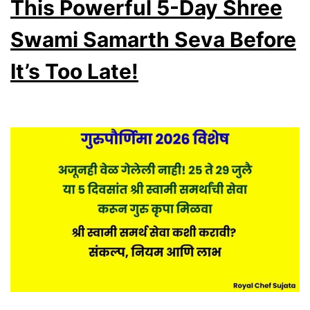
Ashadh
This Powerful 5-Day Shree
Pournima
Swami Samarth Seva Before
Puja
It’s Too Late!
Vidhi
|
Lakshmi
Krupa
Upay
|
Shubh
Muhurat