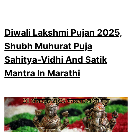
Laks
Puja
Sati
Diwali Lakshmi Pujan 2025,
Upa
For
Shubh Muhurat Puja
Pros
Sahitya-Vidhi And Satik
In
Mantra In Marathi
Mara