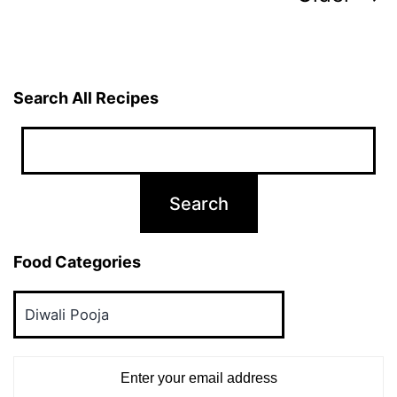
for
pagination
Of
an
Fa
Search All Recipes
In
Ma
Food Categories
Food
Categories
Enter your email address