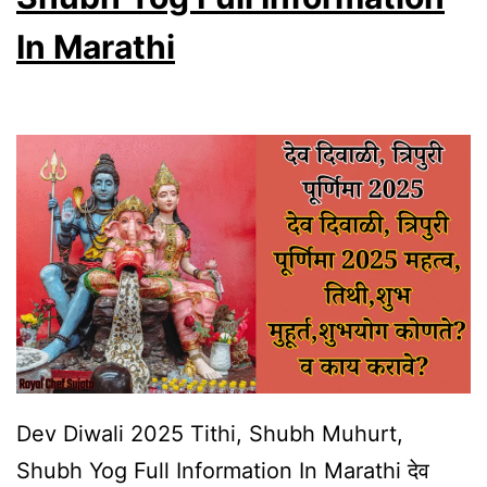
w
In Marathi
Mulnasathi
Upay
In
Marathi
Dev Diwali 2025 Tithi, Shubh Muhurt,
Shubh Yog Full Information In Marathi देव