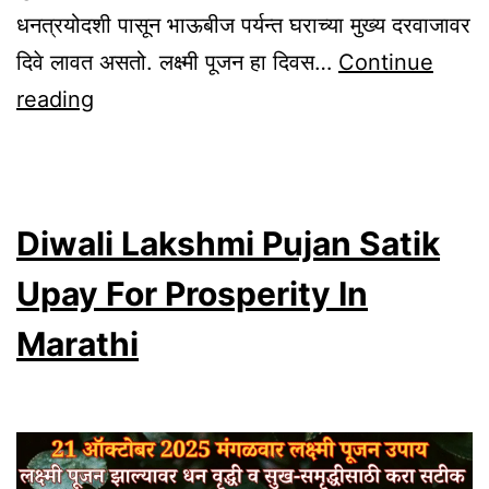
धनत्रयोदशी पासून भाऊबीज पर्यन्त घराच्या मुख्य दरवाजावर
दिवे लावत असतो. लक्ष्मी पूजन हा दिवस…
Continue
Diwali
reading
Tips:
What
To
Diwali Lakshmi Pujan Satik
Do
With
Upay For Prosperity In
Diwali
Marathi
Pooja
Diyas
After
Diwali