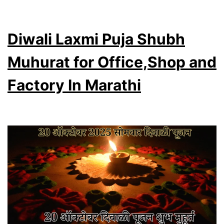
Pujan
2025,
Diwali Laxmi Puja Shubh
Shubh
Muhurat
Muhurat for Office,Shop and
Puja
Factory In Marathi
Sahitya-
Vidhi
And
Satik
Mantra
In
Marathi