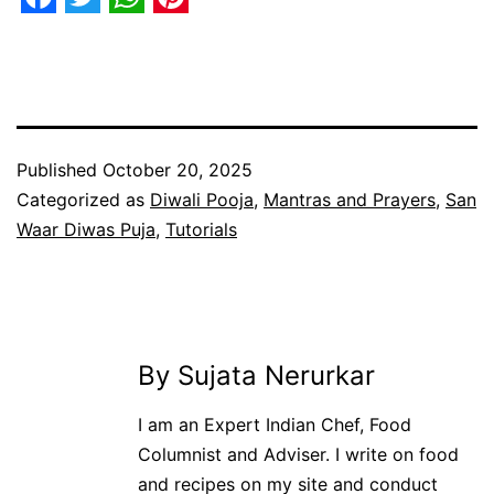
Facebook
Twitter
WhatsApp
Pinterest
Published
October 20, 2025
Categorized as
Diwali Pooja
,
Mantras and Prayers
,
San
Waar Diwas Puja
,
Tutorials
By Sujata Nerurkar
I am an Expert Indian Chef, Food
Columnist and Adviser. I write on food
and recipes on my site and conduct