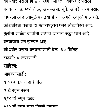
कोथंबीर पराठा हा छान खमंग लागतो. कोथंबीर पराठा
बनवतांना ह्यामध्ये तीळ, खस-खस, सुके खोबरे, गरम मसाला,
वापरला आहे त्यामुळे पराठ्याची चव अगदी अप्रतीम लागते.
कोथंबीरचा पराठा हा महाराष्ट्रात फार लोकप्रिय आहे.
मुलांना शाळेत जातांना डब्यात द्यायला सुद्धा छान आहे.
बनवायला पण झटपट आहे.
कोथंबीर पराठा बनवण्यासाठी वेळ: ३० मिनिट
वाढणी: ४ जणांसाठी
साहित्य:
आवरणासाठी:
१ १/२ कप गव्हाचे पीठ
२ टे स्पून बेसन
१/४ टी स्पून हळद
१/२ टी स्पून लाल मिरची पावडर