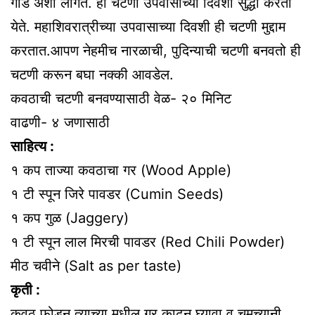
गोड अशी लागते. ही चटणी उपवासाच्या दिवशी सुद्धा करता
येते. महाशिवरात्रीच्या उपवासाच्या दिवशी ही चटणी मुद्दाम
करतात.आपण नेहमीच नारळाची, पुदिन्याची चटणी बनवतो ही
चटणी करून बघा नक्की आवडेल.
कवठाची चटणी बनवण्यासाठी वेळ- २० मिनिट
वाढणी- ४ जणासाठी
साहित्य :
१ कप ताज्या कवठाचा गर (Wood Apple)
१ टी स्पून जिरे पावडर (Cumin Seeds)
१ कप गुळ (Jaggery)
१ टी स्पून लाल मिरची पावडर (Red Chili Powder)
मीठ चवीने (Salt as per taste)
कृती :
कवठ फोडून त्याच्या मधील गर काढून घ्यावा व चमच्यानी