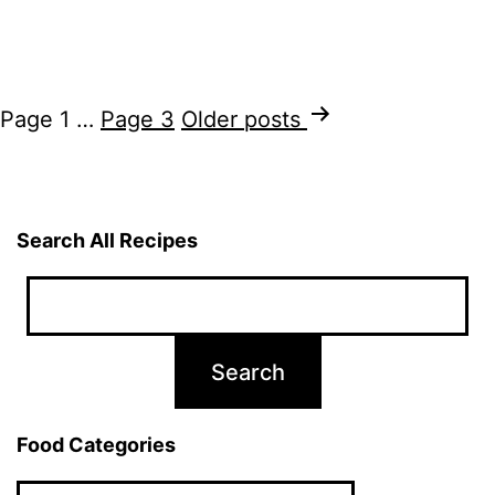
Ekada
2026
|
Posts
Page 1
…
Page 3
Older
posts
Rare
pagination
Ekada
of
Search All Recipes
Adhik
Maas
|
Vrat,
Puja
Vidhi,
Food Categories
Benef