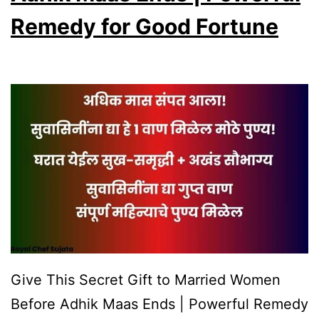
to
Remedy for Good Fortune
Cow
|
Adhik
Maas
Special
Remedy
for
Prosperity
&
Blessings
Give This Secret Gift to Married Women
Before Adhik Maas Ends | Powerful Remedy