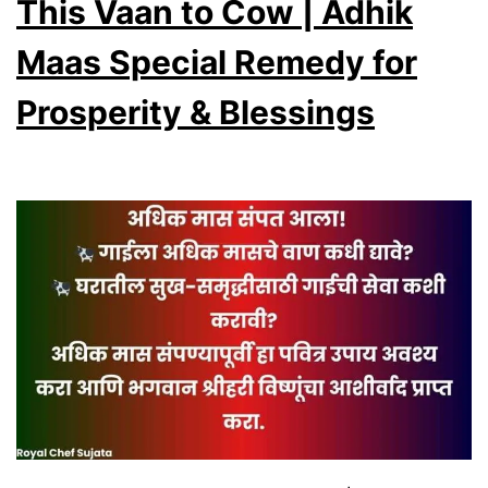
Puja
This Vaan to Cow | Adhik
Vidhi,
Maas Special Remedy for
Shubh
Prosperity & Blessings
Muhurat
&
Lakshmi
Prapti
Upay