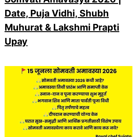
33
Diya
Date, Puja Vidhi, Shubh
Daan
Muhurat & Lakshmi Prapti
Vidhi
Upay
|
Powerful
Remedy
for
Wealth,
Prosperity
&
Lakshmi
Blessings