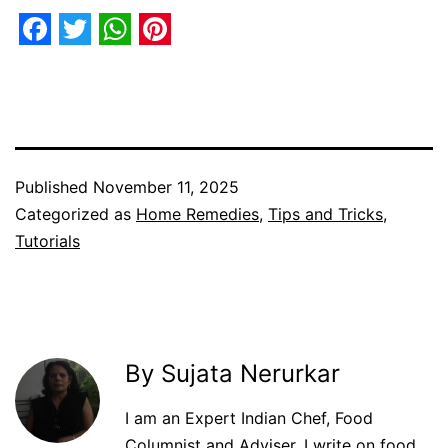
Facebook
Twitter
WhatsApp
Pinterest
Published
November 11, 2025
Categorized as
Home Remedies
,
Tips and Tricks
,
Tutorials
By Sujata Nerurkar
I am an Expert Indian Chef, Food
Columnist and Adviser. I write on food