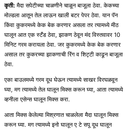
कृती:
मैदा
सपेटीच्या
चाळणीने चाळून बाजूला ठेवा.
केकच्या
मोल्डला
आतून तेल
लाऊन
खाली
बटर
पेपर ठेवा. यान पॅन
किंवा
कुकरमध्ये
केक
बेक करणार असला तर त्यामध्ये मीठ
घालून आत एक
स्टँड
ठेवा,
झाकण
ठेवून मंद विस्तवावर 10
मिनिट गरम करायला ठेवा. जर
कुकरमध्ये
केक
बेक करणार
असाल तर
कुकरच्या
झाकणाची
रिंग व
शिट्टी
काढून बाजूला
ठेवा.
एका
बाउलमध्ये
गरम दूध घेऊन त्यामध्ये साखर
विरघळवून
घ्या
, मग त्यामध्ये तेल घालून
मिक्स
करून
घ्या
, आता त्यामध्ये
व्हनीला
एसेन्स
घालून
मिक्स
करा.
आता
मिक्स
केलेल्या मिश्रणात
चाळलेला
मैदा घालून
मिक्स
करून
घ्या
. मग त्यामध्ये
इनो
घालून ए
टे
सपू
दूध घालून