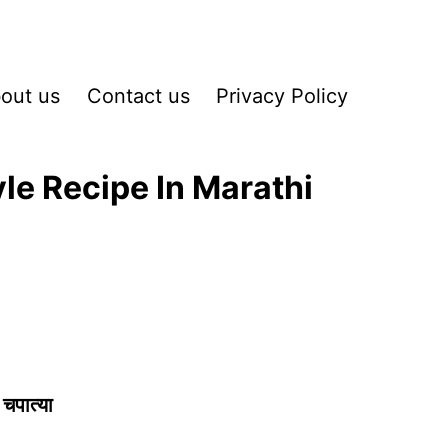
out us
Contact us
Privacy Policy
yle Recipe In Marathi
चपात्या