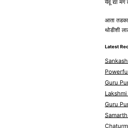
येवू द्या म
आता तडका द
थोडीशी लाल
Latest Re
Sankasht
Powerful
Guru Pur
Lakshmi
Guru Pu
Samarth 
Chaturm