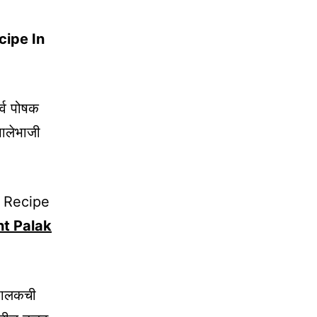
cipe In
र्व पोषक
ालेभाजी
e Recipe
t Palak
पालकची