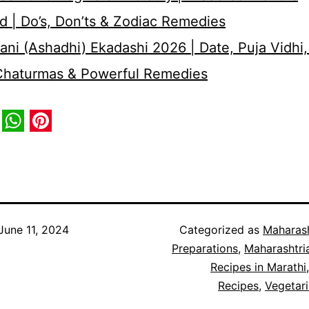
d | Do’s, Don’ts & Zodiac Remedies
ni (Ashadhi) Ekadashi 2026 | Date, Puja Vidhi,
 Chaturmas & Powerful Remedies
book
itter
WhatsApp
Pinterest
June 11, 2024
Categorized as
Maharash
Preparations
,
Maharashtri
Recipes in Marathi
Recipes
,
Vegetar