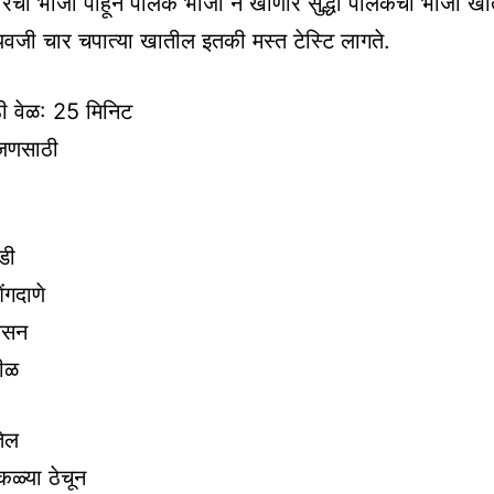
कारची भाजी पाहून पालक भाजी न खाणारे सुद्धा पालकची भाजी 
वजी चार चपात्या खातील इतकी मस्त टेस्टि लागते.
ी वेळ: 25 मिनिट
जणसाठी
डी
ेंगदाणे
बेसन
तीळ
तेल
ळ्या ठेचून