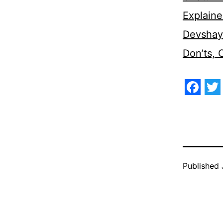
Explaine
Devshaya
Don’ts,
Face
Tw
Published