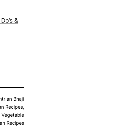
 Do’s &
trian Bhaji
an Recipes
,
,
Vegetable
ian Recipes