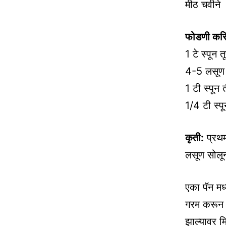
मीठ चवीने
फोडणी करि
1 टे स्पून त
4-5 लसूण 
1 टी स्पून 
1/4 टी स्प
कृती:
प्रथम
लसूण सोलून
एका पॅन मध्
गरम करून घ
झाल्यावर मि