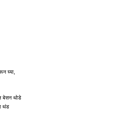
ून घ्या,
ून बेसन थोडे
ग थंड