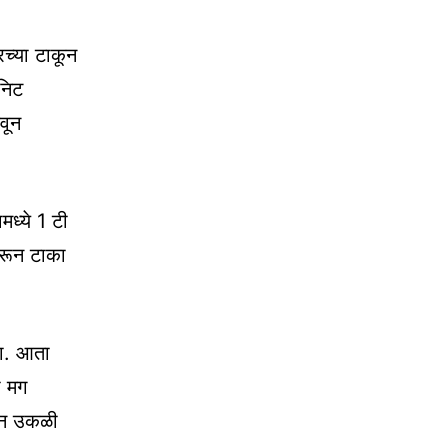
रच्या टाकून
निट
वून
मध्ये 1 टी
िरून टाका
या. आता
ा मग
लून उकळी