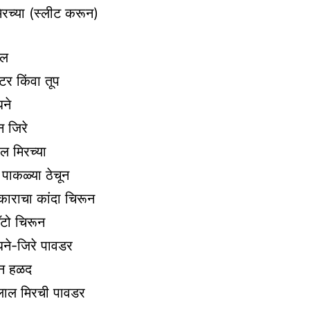
मिरच्या (स्लीट करून)
ेल
बटर किंवा तूप
धने
न जिरे
ाल मिरच्या
पाकळ्या ठेचून
ाराचा कांदा चिरून
ॅटो चिरून
 धने-जिरे पावडर
ून हळद
 लाल मिरची पावडर