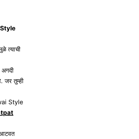
 Style
ळे त्याची
त अगदी
. जर तुम्ही
ai Style
atpat
ळ आटवत