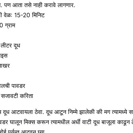
े. पण आता तसे नाही करावे लागणार.
ठी वेळ: 15-20 मिनिट
0 ग्राम
लीटर दूध
लाइस
साखर
 वेलची पावडर
ट सजावटी करिता
 दूध आटवायला ठेवा. दूध आटून निम्मे झालेकी की मग त्यामध्ये 
वडर घालून मिक्स करून त्यामधील अर्धी वाटी दूध बाजूला काढून ठ
ोई पर्यन्त आटवून घ्या.