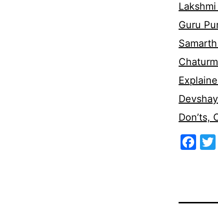
Lakshmi
Guru Pu
Samarth 
Chaturm
Explaine
Devshaya
Don’ts,
Fa