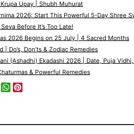
 Krupa Upay | Shubh Muhurat
rnima 2026: Start This Powerful 5-Day Shree 
Seva Before It’s Too Late!
as 2026 Begins on 25 July | 4 Sacred Months
d | Do’s, Don’ts & Zodiac Remedies
ni (Ashadhi) Ekadashi 2026 | Date, Puja Vidhi,
 Chaturmas & Powerful Remedies
cebook
Twitter
WhatsApp
Pinterest