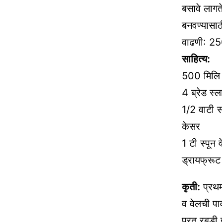
बसावे लागत
बनवण्यासा
वाढणी: 25
साहित्य:
500 मिलि 
4 ब्रेड स्
1/2 वाटी 
केसर
1 टी स्पून
ड्रायफ्रू
कृती:
प्रथम
व वेलची पा
परत रबडी ह