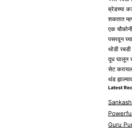
ब्रेडच्या 
शकतात म्हणू
एक चौकोनी ट
पसरवून घ्या
थोडी रबडी 
दूध घालून 
सेट करायला
थंड झाल्या
Latest Re
Sankasht
Powerful
Guru Pur