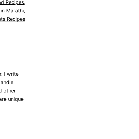
ad Recipes
,
in Marathi
,
ts Recipes
 I write
candle
d other
are unique