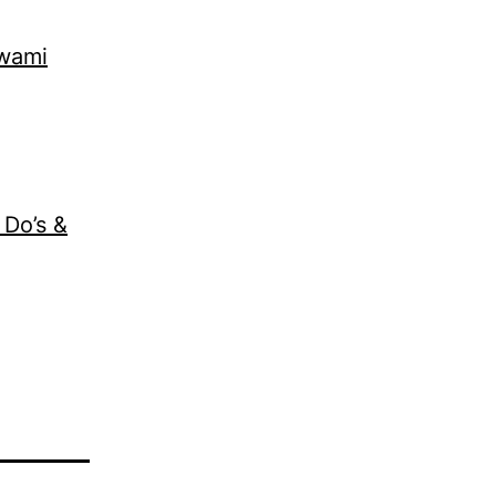
Swami
 Do’s &