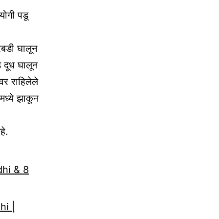
योगी पडू
 रबडी घालून
े दूध घालून
वर राहिलेले
मध्ये झाकून
हे.
dhi & 8
hi |