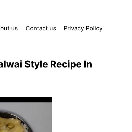
out us
Contact us
Privacy Policy
lwai Style Recipe In