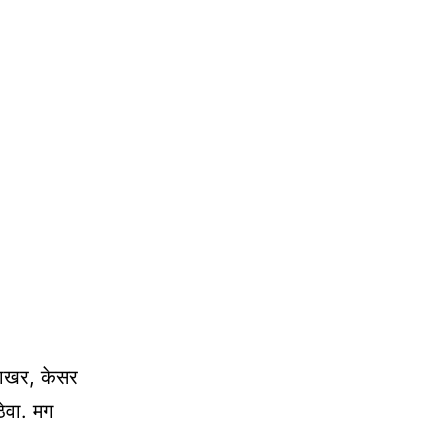
साखर, केसर
ेवा. मग