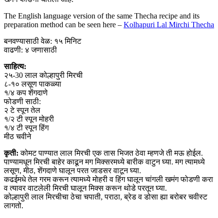
The English language version of the same Thecha recipe and its
preparation method can be seen here –
Kolhapuri Lal Mirchi Thecha
बनवण्यासाठी वेळ: १५ मिनिट
वाढणी: ४ जणासाठी
साहित्य:
२५-30 लाल कोल्हापुरी मिरची
८-१० लसूण पाकळ्या
१/४ कप शेंगदाणे
फोडणी साठी:
२ टे स्पून तेल
१/२ टी स्पून मोहरी
१/४ टी स्पून हिंग
मीठ चवीने
कृती:
कोमट पाण्यात लाल मिरची एक तास भिजत ठेवा म्हणजे ती मऊ होईल.
पाण्यामधून मिरची बाहेर काढून मग मिक्सरमध्ये बारीक वाटुन घ्या. मग त्यामध्ये
लसूण, मीठ, शेंगदाणे घालून परत जाडसर वाटून घ्या.
कढईमधे तेल गरम करून त्यामध्ये मोहरी व हिंग घालून चांगली खमंग फोडणी करा
व त्यावर वाटलेली मिरची घालून मिक्स करून थोडे परतून घ्या.
कोल्हापुरी लाल मिरचीचा ठेचा चपाती, पराठा, ब्रेड व डोसा ह्या बरोबर चवीस्ट
लागतो.