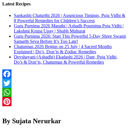
Latest Recipes
Sankashti Chaturthi 2026 | Auspicious Timings, Puja Vidhi &
8 Powerful Remedies for Children’s Success
Guru Purnima 2026 Marathi | Ashadh Pournima Puja Vidhi |
Lakshmi Krupa Upay | Shubh Muhurat
Guru Purnima 2026: Start This Powerful 5-Day Shree Swami
Samarth Seva Before It’s Too Late!
Chaturmas 2026 Begins on 25 July | 4 Sacred Months
Explained | Do’s, Don’ts & Zodiac Remedies
Devshayani (Ashadhi) Ekadashi 2026 | Date, Puja Vidhi,
Do’s & Don’ts, Chaturmas & Powerful Remedies
Facebook
Twitter
WhatsApp
Pinterest
By Sujata Nerurkar