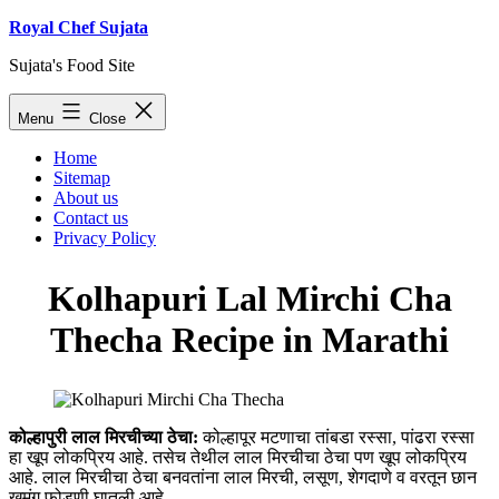
Skip
Royal Chef Sujata
to
Sujata's Food Site
content
Menu
Close
Home
Sitemap
About us
Contact us
Privacy Policy
Kolhapuri Lal Mirchi Cha
Thecha Recipe in Marathi
कोल्हापुरी लाल मिरचीच्या ठेचा:
कोल्हापूर मटणाचा तांबडा रस्सा, पांढरा रस्सा
हा खूप लोकप्रिय आहे. तसेच तेथील लाल मिरचीचा ठेचा पण खूप लोकप्रिय
आहे. लाल मिरचीचा ठेचा बनवतांना लाल मिरची, लसूण, शेगदाणे व वरतून छान
खमंग फोडणी घातली आहे.