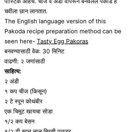
पौस्टिक आहेच. चीज व अंडी वापरून बनवलेले पकोडे हे
चवीला छान लागतात.
The English language version of this
Pakoda recipe preparation method can be
seen here-
Tasty Egg Pakoras
बनवण्यासाठी वेळ: 30 मिनिट
वाढणी: २ जणांसाठी
साहित्य:
२ अंडी
१ कप चीज (किसून)
२ टे स्पून कोथंबीर
एक चिमुट खायचा सोडा
१/२ कप बेसन
१/२ टी स्पून लाल मिरची पावडर