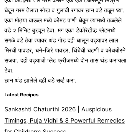
एका कढईमधे तेल गरम करून एक एक टेबलस्पून मिश्रण
घेवून गरम तेलात सोडा व गुलाबी रंगावर छान वडे तळून घ्या.
एका मोठ्या बाऊल मध्ये कोमट पाणी घेवून त्यामध्ये तळलेले
वडे २ मिनिट बुडवून ठेवा. मग एका डेकोरेटीव्ह प्लेटमध्ये
सगळे वडे ठेवा त्यावर थंड गोड दही घालून वड्यावर लाल
मिरची पावडर, धने-जिरे पावडर, चिंचेची चटणी व कोथंबीरने
सजवा. दही वड्याची प्लेट फ्रीजमध्ये दोन तास थंड करायला
ठेवा.
छान थंड झालेले दही वडे सर्व्ह करा.
Latest Recipes
Sankashti Chaturthi 2026 | Auspicious
Timings, Puja Vidhi & 8 Powerful Remedies
for Children’s Success