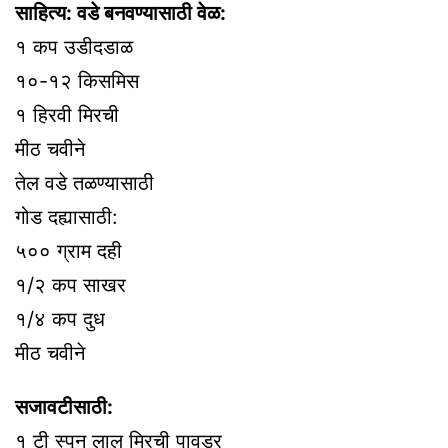
साहित्य: वडे बनवण्यासाठी वेळ:
१ कप उडीदडाळ
१०-१२ किसमिस
१ हिरवी मिरची
मीठ चवीने
तेल वडे तळण्यासाठी
गोड दह्यासाठी:
५०० ग्राम दही
१/२ कप साखर
१/४ कप दुध
मीठ चवीने
सजावटीसाठी:
१ टी स्पून लाल मिरची पावडर