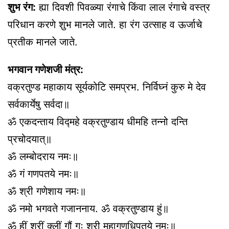
शुभ रंग:
ह्या दिवशी पिवळ्या रंगाचे किंवा लाल रंगाचे वस्त्र
परिधान करणे शुभ मानले जाते. हा रंग उत्साह व ऊर्जाचे
प्रतीक मानले जाते.
भगवान गणेशजी मंत्र:
वक्रतुण्ड महाकाय सूर्यकोटि समप्रभ. निर्विघ्नं कुरु मे देव
सर्वकार्येषु सर्वदा॥
ॐ एकदन्ताय विद्महे वक्रतुण्डाय धीमहि तन्नो दन्ति
प्रचोदयात्॥
ॐ लम्बोदराय नमः॥
ॐ गं गणपतये नमः॥
ॐ श्री गणेशाय नमः॥
ॐ नमो भगवते गजाननाय. ॐ वक्रतुण्डाय हुं॥
ॐ हीं श्रीं क्लीं गौं गः श्री महागणधिपतये नमः॥