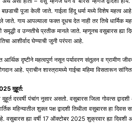
 अर्थ असा होतो – ‘वसु’ म्हणजे धन व ‘बारस’ म्हणजे द्वादशी होय.
बछडाची पूजा केली जाते. गाईला हिंदू धर्मा मध्ये विशेष महत्व आह
ंटले जाते. गाय आपल्याला फक्त दूधच देत नाही तर तिचे धार्मिक मह
 समृद्धी व उन्नतीचे प्रतीक मानले जाते. म्हणूनच वसुबारस ह्या द
तिचा आशीर्वाद घेण्याची जुनी परंपरा आहे.
 आर्थिक दृष्टीने महत्वपुर्ण नसून पर्यावरण संतुलन व ग्रामीण जीवन
 योगदान आहे. प्राचीन शास्त्रामध्ये गाईचा महिमा विसतारून सांगि
25 मुहूर्त:
मुहूर्त दरवर्षी पंचांग नुसार असतो. वसुबारस जिला गोवत्स द्वादशी अ
ार्तिक महिन्यातील शुक्ल पक्ष द्वादशी तिथीला वसुबारस हा दिवस 
. वसुबारस ह्या वर्षी 17 ऑक्टोबर 2025 शुक्रवार ह्या दिवशी आ