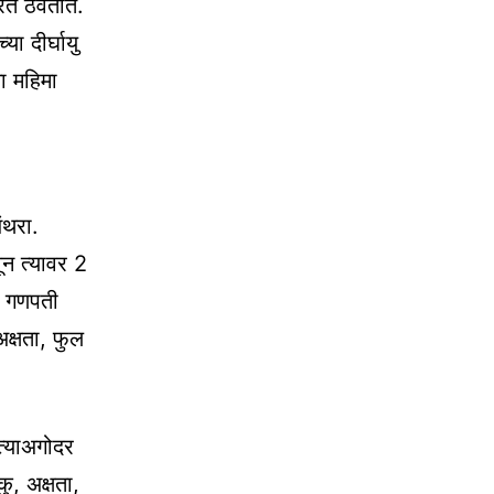
रत ठेवतात.
या दीर्घायु
चा महिमा
ंथरा.
ून त्यावर 2
पण गणपती
अक्षता, फुल
 त्याअगोदर
ु, अक्षता,