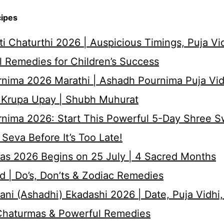
cipes
i Chaturthi 2026 | Auspicious Timings, Puja Vi
 Remedies for Children’s Success
nima 2026 Marathi | Ashadh Pournima Puja Vid
 Krupa Upay | Shubh Muhurat
rnima 2026: Start This Powerful 5-Day Shree 
Seva Before It’s Too Late!
as 2026 Begins on 25 July | 4 Sacred Months
d | Do’s, Don’ts & Zodiac Remedies
ni (Ashadhi) Ekadashi 2026 | Date, Puja Vidhi,
 Chaturmas & Powerful Remedies