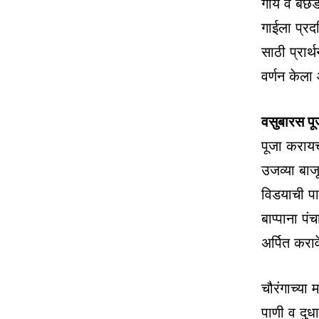
गाय व बछडा
गाईला प्रदक
साठी प्रार्
वर्णन केला 
वसुबारस पू
पूजा करायच
उजव्या बाजू
विडयाची पा
बाप्पाना प
अर्पित कराव
चौरंगाच्या 
पाणी व दुध