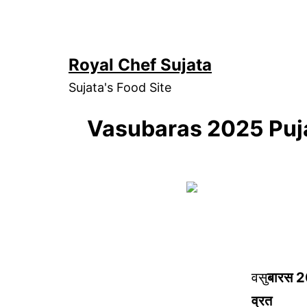
Skip
to
content
Royal Chef Sujata
Sujata's Food Site
Vasubaras 2025 Puja
वसु
बारस 202
व्रत