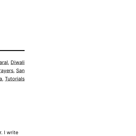
aral
,
Diwali
rayers
,
San
a
,
Tutorials
 I write