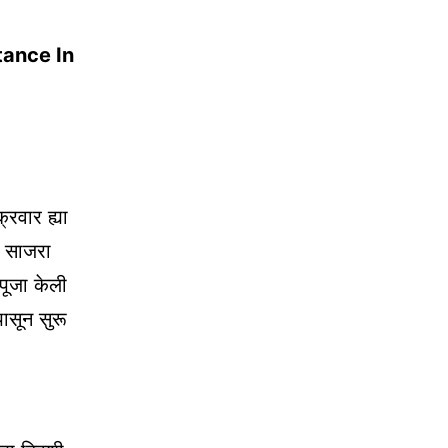
tance In
रवार ह्या
त साजरा
 पूजा केली
ासून सुरू