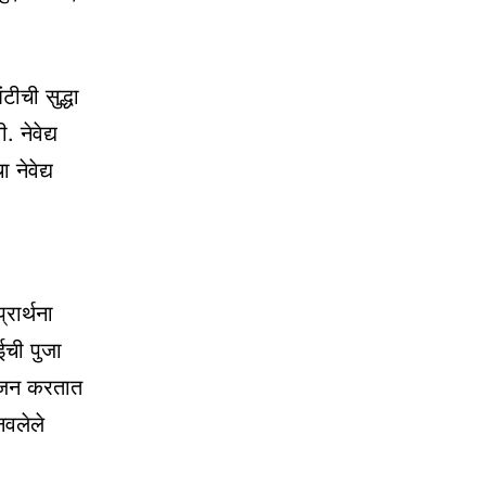
टीची सुद्धा
 नेवेद्य
नेवेद्य
्रार्थना
ईची पुजा
भोजन करतात
नवलेले