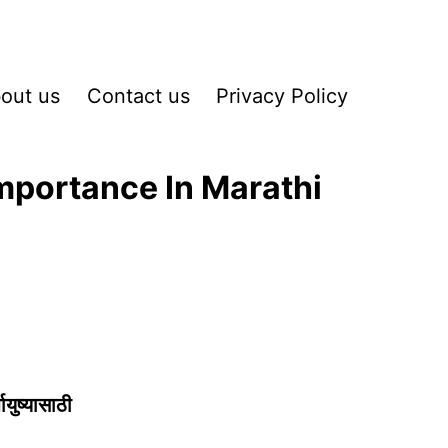
out us
Contact us
Privacy Policy
mportance In Marathi
ायुष्यासाठी