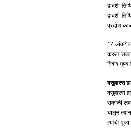
द्वादशी ति
द्वादशी ति
प्रदोश काळ 
17 ऑक्टोबर
करून सकाळी
विशेष पुण्य
वसुबारस ह्
वसुबारस ह्
सकाळी लवक
घालून त्यां
त्यांची पूज