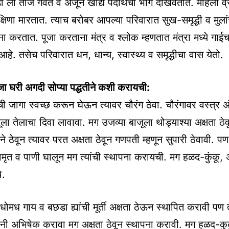
 ला ताजे गवत व अजून खाद्य पदार्थचा भोग दाखवतात. महिला व्
्षिणा मारतात. त्याच बरोबर आपल्या परिवारात सुख-समृद्धी व मुलांच्
थना करतात. पूजा करताना मंत्र व श्लोक म्हणतात मंत्रा मध्ये गाई
आहे. तसेच परिवारात धन, धान्य, स्वास्थ्य व समृद्धीचा वास येतो.
जा घरी अगदी सोप्या पद्धतीने कशी करायची:
ी जागा स्वच्छ करून घेऊन त्यावर चौरंग ठेवा. चौरंगावर वस्त्र अ
ला तेलाचा दिवा लावावा. मग उजव्या बाजूला थोड्याश्या अक्षता ठेव
ने ठेवून त्यावर परत अक्षता ठेवून गणपती म्हणून सुपारी ठेवावी. 
ंचामृत व पाणी घालून मग त्यांची स्थापना करायची. मग हळद-कुंकू, 
े.
मधोमध गाय व बछडा ह्यांची मूर्ती अक्षता ठेऊन स्थापित करावी पण
ानी अभिषेक करावा मग अक्षता ठेवून स्थापना करावी. मग हळद-कुक