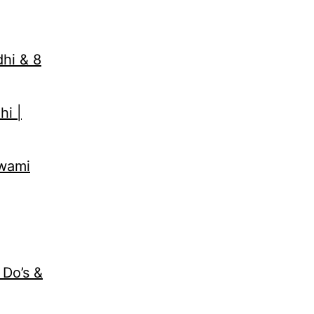
dhi & 8
hi |
Swami
 Do’s &