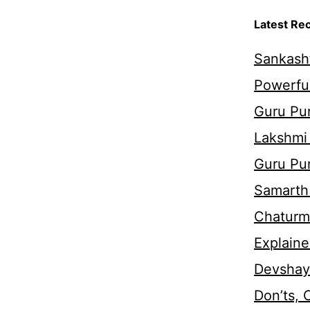
Latest Re
Sankasht
Powerful
Guru Pur
Lakshmi
Guru Pu
Samarth 
Chaturm
Explaine
Devshaya
Don’ts,