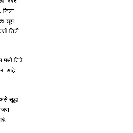
 हा दिवशी
े. जिला
त्व खूप
िवशी तिची
 मध्ये तिचे
तला आहे.
से सुद्धा
साजरा
हे.