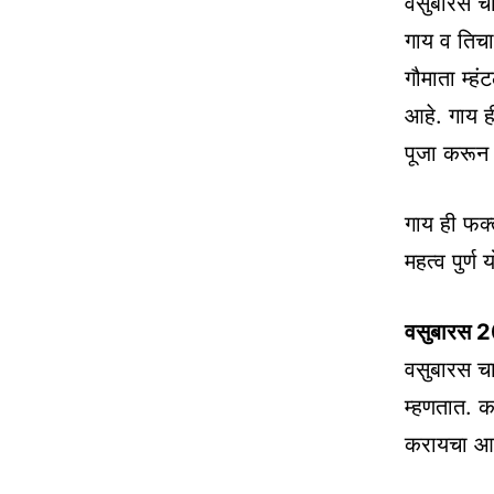
वसुबारस चा
गाय व तिचा 
गौमाता म्ह
आहे. गाय ही
पूजा करून 
गाय ही फक्त
महत्व पुर्ण
वसुबारस 20
वसुबारस चा 
म्हणतात. क
करायचा आहे