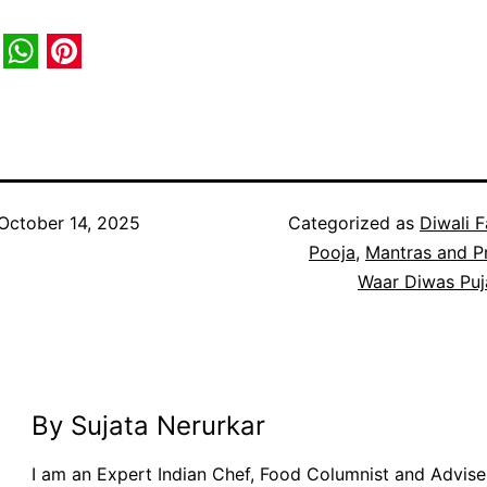
book
itter
WhatsApp
Pinterest
October 14, 2025
Categorized as
Diwali F
Pooja
,
Mantras and P
Waar Diwas Puj
By Sujata Nerurkar
I am an Expert Indian Chef, Food Columnist and Adviser.