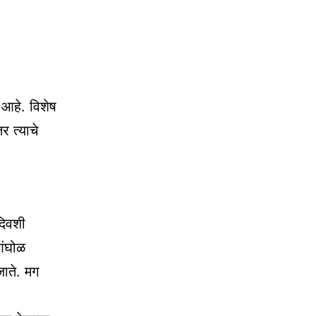
 आहे. विशेष
र त्याचे
दिवशी
आंघोळ
जाते. मग