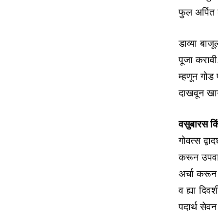
फुल अर्पित
डाव्या बाजू
पूजा करावी.
म्हणून गोड 
दाखवून खा
वसुबारस किं
गोवत्स द्वा
करून उपवास
अर्चा करू
व ह्या दिव
पदार्थ सेव