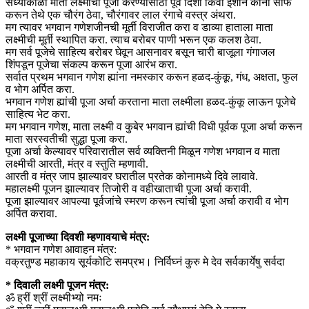
संध्याकाळी माता लक्ष्मीची पूजा करण्यासाठी पूर्व दिशा किंवा ईशान कोना साफ
करून तेथे एक चौरंग ठेवा, चौरंगावर लाल रंगाचे वस्त्र अंथरा.
मग त्यावर भगवान गणेशजीनची मूर्ती विराजीत करा व डाव्या हाताला माता
लक्ष्मीची मूर्ती स्थापित करा. त्याच बरोबर पाणी भरून एक कलश ठेवा.
मग सर्व पूजेचे साहित्य बरोबर घेवून आसनावर बसून चारी बाजूला गंगाजल
शिंपडून पूजेचा संकल्प करून पूजा आरंभ करा.
सर्वात प्रथम भगवान गणेश ह्यांना नमस्कार करून हळद-कुंकू, गंध, अक्षता, फुल
व भोग अर्पित करा.
भगवान गणेश ह्यांची पूजा अर्चा करताना माता लक्ष्मीला हळद-कुंकू लाऊन पूजेचे
साहित्य भेट करा.
मग भगवान गणेश, माता लक्ष्मी व कुबेर भगवान ह्यांची विधी पूर्वक पूजा अर्चा करून
माता सरस्वतीची सुद्धा पूजा करा.
पूजा अर्चा केल्यावर परिवारातील सर्व व्यक्तिनी मिळून गणेश भगवान व माता
लक्ष्मीची आरती, मंत्र व स्तुति म्हणावी.
आरती व मंत्र जाप झाल्यावर घरातील प्रतेक कोनामध्ये दिवे लावावे.
महालक्ष्मी पूजन झाल्यावर तिजोरी व वहीखाताची पूजा अर्चा करावी.
पूजा झाल्यावर आपल्या पूर्वजांचे स्मरण करून त्यांची पूजा अर्चा करावी व भोग
अर्पित करावा.
लक्ष्मी पूजाच्या दिवशी म्हणावयाचे मंत्र:
* भगवान गणेश आवाहन मंत्र:
वक्रतुण्ड महाकाय सूर्यकोटि समप्रभ। निर्विघ्नं कुरु मे देव सर्वकार्येषु सर्वदा
* दिवाली लक्ष्मी पूजन मंत्र:
ॐ ह्रीं श्रीं लक्ष्मीभ्यो नमः