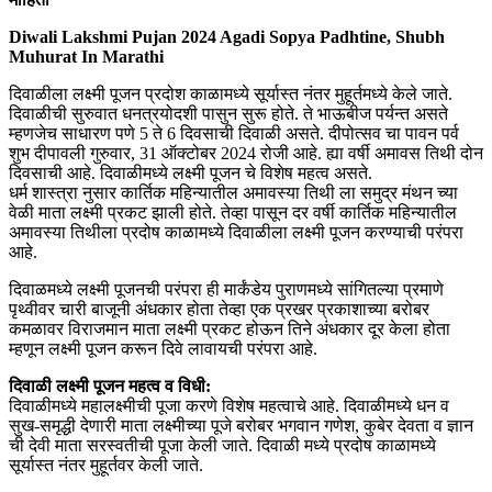
Diwali Lakshmi Pujan 2024 Agadi Sopya Padhtine, Shubh
Muhurat In Marathi
दिवाळीला लक्ष्मी पूजन प्रदोश काळामध्ये सूर्यास्त नंतर मुहूर्तमध्ये केले जाते.
दिवाळीची सुरुवात धनत्रयोदशी पासुन सुरू होते. ते भाऊबीज पर्यन्त असते
म्हणजेच साधारण पणे 5 ते 6 दिवसाची दिवाळी असते. दीपोत्सव चा पावन पर्व
शुभ दीपावली गुरुवार, 31 ऑक्टोबर 2024 रोजी आहे. ह्या वर्षी अमावस तिथी दोन
दिवसाची आहे. दिवाळीमध्ये लक्ष्मी पूजन चे विशेष महत्व असते.
धर्म शास्त्रा नुसार कार्तिक महिन्यातील अमावस्या तिथी ला समुद्र मंथन च्या
वेळी माता लक्ष्मी प्रकट झाली होते. तेव्हा पासून दर वर्षी कार्तिक महिन्यातील
अमावस्या तिथीला प्रदोष काळामध्ये दिवाळीला लक्ष्मी पूजन करण्याची परंपरा
आहे.
दिवाळमध्ये लक्ष्मी पूजनची परंपरा ही मार्कंडेय पुराणमध्ये सांगितल्या प्रमाणे
पृथ्वीवर चारी बाजूनी अंधकार होता तेव्हा एक प्रखर प्रकाशाच्या बरोबर
कमळावर विराजमान माता लक्ष्मी प्रकट होऊन तिने अंधकार दूर केला होता
म्हणून लक्ष्मी पूजन करून दिवे लावायची परंपरा आहे.
दिवाळी लक्ष्मी पूजन महत्व व विधी:
दिवाळीमध्ये महालक्ष्मीची पूजा करणे विशेष महत्वाचे आहे. दिवाळीमध्ये धन व
सुख-समृद्धी देणारी माता लक्ष्मीच्या पूजे बरोबर भगवान गणेश, कुबेर देवता व ज्ञान
ची देवी माता सरस्वतीची पूजा केली जाते. दिवाळी मध्ये प्रदोष काळामध्ये
सूर्यास्त नंतर मुहूर्तवर केली जाते.