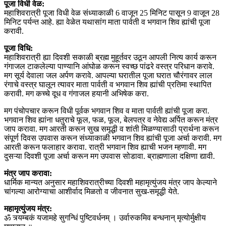
पूजा विधी वेळ:
महाशिवरात्री पूजा विधी वेळ संध्याकाळी 6 वाजून 25 मिनिट पासून 9 वाजून 28
मिनिट पर्यन्त आहे. ह्या वेळेत यथासांग माता पार्वती व भगवान शिव ह्यांची पूजा
करावी.
पूजा विधि:
महाशिवरात्री ह्या दिवशी सकाळी ब्रह्म मुहूर्तवर उठून आपली नित्य कार्य करून
गंगाजल टाकलेल्या पाण्यानि आंघोळ करून स्वच्छ पांढरे वस्त्र परिधान करावे.
मग सूर्य देवाला जल अर्पण करावे. आपल्या घरातील पूजा घरात चौरंगावर लाल
रंगाचे वस्त्र घालून त्यावर माता पार्वती व भगवान शिव ह्यांची प्रतिमा स्थापित
करावी. मग कच्चे दूध व गंगाजल हयानी अभिषेक करा.
मग पंचोपचार करून विधी पूर्वक भगवान शिव व माता पार्वती ह्यांची पूजा करा.
भगवान शिव ह्यांना धतुराचे फूल, फळ, फूल, बेलपत्र व नेवेद्य अर्पित करून मंत्र
जाप करावा. मग आरती करून सुख समृद्धी व शांती मिळण्यासाठी प्रार्थना करून
संपूर्ण दिवस उपवास करून संध्याकाळी भगवान शिव ह्यांची पूजा अर्चा करावी. मग
आरती करून फलाहार करावा. रात्री भगवान शिव ह्याची भजन म्हणावी. मग
दुसऱ्या दिवशी पूजा अर्चा करून मग उपवास सोडावा. ब्राह्मणाला दक्षिणा द्यावी.
मंत्र जाप करावा:
धार्मिक मान्यत अनुसार महाशिवरात्रीच्या दिवशी महामृत्युंजय मंत्र जाप केल्याने
चांगल्या आरोग्याचा आशीर्वाद मिळतो व जीवनात सुख-समृद्धी येते.
महामृत्युंजय मंत्र:
ॐ त्र्यम्बकं यजामहे सुगन्धिं पुष्टिवर्धनम् । उर्वारुकमिव बन्धनान् मृत्योर्मुक्षीय