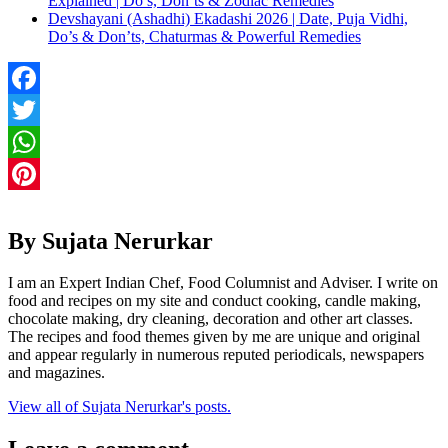
Explained | Do’s, Don’ts & Zodiac Remedies
Devshayani (Ashadhi) Ekadashi 2026 | Date, Puja Vidhi,
Do’s & Don’ts, Chaturmas & Powerful Remedies
Facebook
Twitter
WhatsApp
Pinterest
By Sujata Nerurkar
I am an Expert Indian Chef, Food Columnist and Adviser. I write on
food and recipes on my site and conduct cooking, candle making,
chocolate making, dry cleaning, decoration and other art classes.
The recipes and food themes given by me are unique and original
and appear regularly in numerous reputed periodicals, newspapers
and magazines.
View all of Sujata Nerurkar's posts.