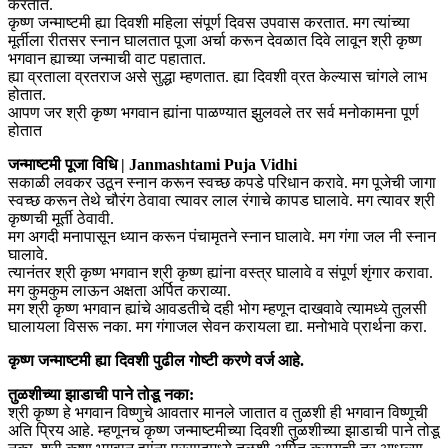
करतात.
कृष्ण जन्माष्टमी ह्या दिवशी महिला संपूर्ण दिवस उपवास करतात. मग त्यांच्या
मूर्तीला रीतसर स्नान घालतात पूजा अर्चा करून देवळात दिवे लावून श्री कृष्ण
भगवान ह्याच्या जन्माची वाट पहातात.
ह्या व्रताला व्रतराज असे सुद्धा म्हणतात. ह्या दिवशी व्रत केल्यास चांगले लाभ
होतात.
आपण जर श्री कृष्ण भगवान ह्यांना पाळण्यात झुलवले तर सर्व मनोकामना पूर्ण
होतात
जन्माष्टमी पूजा विधि | Janmashtami Puja Vidhi
सकाळी लवकर उठून स्नान करून स्वच्छ कपडे परिधान करावे. मग पूजेची जागा
स्वच्छ करून तेथे चौरंग ठेवावा त्यावर लाल रंगाचे कापड घालावे. मग त्यावर श्री
कृष्णची मूर्ती ठेवावी.
मग अगदी मनापासून ध्यान करून पंचामृतने स्नान घालावे. मग गंगा जल नी स्नान
घालावे.
त्यानंतर श्री कृष्ण भगवान श्री कृष्ण ह्यांना वस्त्र घालावे व संपूर्ण शृंगार करावा.
मग कुमकुम लाऊन अक्षता अर्पित कराव्या.
मग श्री कृष्ण भगवान ह्यांचे आवडतीचे दही भोग म्हणून दाखवावे त्यामध्ये तुलसी
घालायला विसरू नका. मग गंगाजल सेवन करायला द्या. मनोभावे प्रार्थना करा.
कृष्ण जन्माष्टमी ह्या दिवशी पुढील गोष्टी करणे वर्ज आहे.
तुळशीच्या झाडाची पाने तोडू नका:
श्री कृष्ण हे भगवान विष्णुचे आवतार मानले जातात व तुळशी ही भगवान विष्णूची
अति प्रिय आहे. म्हणूनच कृष्ण जन्माष्टमीच्या दिवशी तुळशीच्या झाडाची पाने तोडू