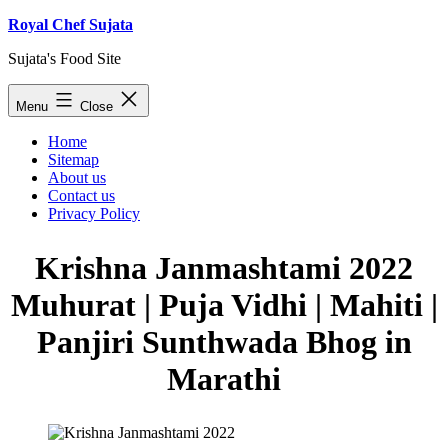
Skip
Royal Chef Sujata
to
Sujata's Food Site
content
Menu
Close
Home
Sitemap
About us
Contact us
Privacy Policy
Krishna Janmashtami 2022
Muhurat | Puja Vidhi | Mahiti |
Panjiri Sunthwada Bhog in
Marathi