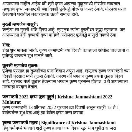
आपल्याला माहीत आहेच की श्री कृष्ण आपल्या मुकुटमध्ये मोरपंख लावतात.
म्हणूनच कृष्ण जन्माष्टमी च्या दिवशी पूजेमद्धे मोरपंख जरूर ठेवावे. मोरपंख घरात
ठेवल्याने घरातील नकारात्मक ऊर्जा समाप्त होते.
मुरली म्हणजेच बासुरी:
कन्हैया ला मुरली अति प्रिय आहे. म्हणूनच त्यांना मुरलीधर सुद्धा म्हणतात. जर
आपल्याला श्री कृष्णची कृपा पाहिजे असेलतर पूजेमद्धे बासुरी नक्की ठेवा.
शंख:
शंख शुभ मानला जातो. कृष्ण जन्माष्टमी च्या दिवशी कान्हाला आंघोळ घालताना व
पूजेमद्धे वाजवने शुभ मानले जाते.
तुलसी म्हणजेच तुळस:
पूजेचा प्रसाद हा तुळशीच्या पानाशिवाय अपुरा आहे. म्हणूनच कृष्ण जन्माष्टमी च्या
दिवशी प्रसाद मध्ये तुळस ठेवावी. कारण की भगवान कृष्ण हयना तुळस प्रिय
आहे. प्रसाद मध्ये तुळस ठेवल्यास भगवान कृष्ण प्रसन्न होतात. व ते आपल्याला
मनचाहा वरदान देतात.
जन्माष्टमी 2022 कृष्ण पूजा मुहूर्त | Krishna Janmashtami 2022
Muhurat
कृष्ण जन्माष्टमी 18 ऑगस्ट 2022 गुरुवार ह्या दिवशी असून रात्री 12 ते 1
वाजेपर्यन्त शुभ वेळ आहे ह्या वेलेत कृष्ण जन्म करावा.
कृष्णा जन्माष्टमी महत्व | Significance of Krishna Janmashtami
हिंदू धर्मामध्ये भगवान श्री कृष्ण ह्याचा जन्म दिवस खूप धाम धुमीत साजरा