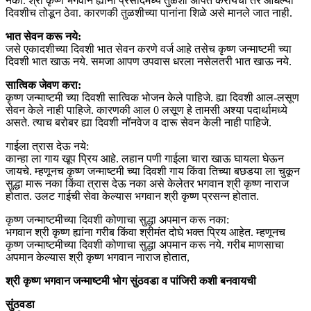
नका. श्री कृष्ण भगवान ह्यांना प्रसादमध्ये तुळशी अर्पित करायची तर आधल्या
दिवशीच तोडून ठेवा. कारणकी तुळशीच्या पानांना शिळे असे मानले जात नाही.
भात सेवन करू नये:
जसे एकादशीच्या दिवशी भात सेवन करणे वर्ज आहे तसेच कृष्ण जन्माष्टमी च्या
दिवशी भात खाऊ नये. समजा आपण उपवास धरला नसेलतरी भात खाऊ नये.
सात्विक जेवण करा:
कृष्ण जन्माष्टमी च्या दिवशी सात्विक भोजन केले पाहिजे. ह्या दिवशी आल-लसूण
सेवन केले नाही पाहिजे. कारणकी आल 0 लसूण हे तामसी अश्या पदार्थामध्ये
असते. त्याच बरोबर ह्या दिवशी नॉनवेज व दारू सेवन केली नाही पाहिजे.
गाईला त्रास देऊ नये:
कान्हा ला गाय खूप प्रिय आहे. लहान पणी गाईला चारा खाऊ घायला घेऊन
जायचे. म्हणूनच कृष्ण जन्माष्टमी च्या दिवशी गाय किंवा तिच्या बछडया ला चुकून
सुद्धा मारू नका किंवा त्रास देऊ नका असे केलेतर भगवान श्री कृष्ण नाराज
होतात. उलट गाईची सेवा केल्यास भगवान श्री कृष्ण प्रसन्न होतात.
कृष्ण जन्माष्टमीच्या दिवशी कोणाचा सुद्धा अपमान करू नका:
भगवान श्री कृष्ण ह्यांना गरीब किंवा श्रीमंत दोघे भक्त प्रिय आहेत. म्हणूनच
कृष्ण जन्माष्टमीच्या दिवशी कोणाचा सुद्धा अपमान करू नये. गरीब माणसाचा
अपमान केल्यास श्री कृष्ण भगवान नाराज होतात,
श्री कृष्ण भगवान जन्माष्टमी भोग सुंठवडा व पांजिरी कशी बनवायची
सुंठवडा