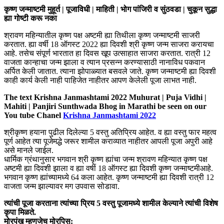
कृष्ण जन्माष्टमी मुहूर्त | पूजाविधी | माहिती | भोग पांजिरी व सुंठवडा | चुकून सुद्धा
ह्या गोष्टी करू नका
श्रावण महिन्यातील कृष्ण पक्ष अष्टमी ह्या तिथीला कृष्ण जन्माष्टमी साजरी
करतात. ह्या वर्षी 18 ऑगस्ट 2022 ह्या दिवशी श्री कृष्ण जन्म साजरा करायचा
आहे. तसेच संपूर्ण भारतात हा दिवस खूप उत्साहात साजरा करतात. रात्री 12
वाजता कान्हाचा जन्म झाला व त्यान प्रसन्न करण्यासाठी नानाविध पकवान
अर्पित केली जातात. त्याना झोपाळ्यात बसवले जाते. कृष्ण जन्माष्टमी ह्या दिवशी
काही कार्य केली नाही पाहिजेत नाहीतर आपण केलेली पूजा लाभत नाही.
The text Krishna Janmashtami 2022 Muhurat | Puja Vidhi |
Mahiti | Panjiri Sunthwada Bhog in Marathi be seen on our
You tube Chanel
Krishna Janmashtami 2022
श्रीकृष्ण हयाना पुढील दिलेल्या 5 वस्तु अतिप्रिय आहेत. व ह्या वस्तु फार महत्व
पूर्ण आहेत त्या पूजेमद्धे जरूर शामील कराव्यात नाहीतर आपली पूजा अपुरी आहे
असे मानले जाईल.
धार्मिक ग्रंथानुसार भगवान श्री कृष्ण ह्यांचा जन्म श्रावण महिन्यात कृष्ण पक्ष
अष्टमी ह्या दिवशी झाला व ह्या वर्षी 18 ऑगस्ट ह्या दिवशी कृष्ण जन्माष्टमीआहे.
भगवान कृष्ण ह्यांच्यामध्ये 64 कला आहेत. कृष्ण जन्माष्टमी ह्या दिवशी रात्री 12
वाजता जन्म झाल्यावर मग उपवास सोडावा.
त्यांची पूजा करताना त्यांच्या प्रिय 5 वस्तु पूजामध्ये शामील केल्याने त्यांची विशेष
कृपा मिळते.
मोरपंख म्हणजेच मोरपिस: