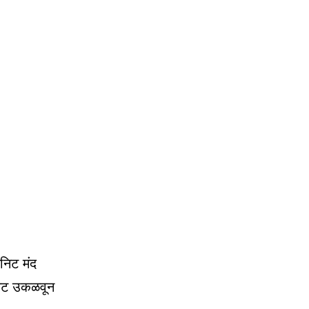
निट मंद
िनिट उकळवून