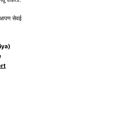
बनवू शकतो.
े आपण सेवई
iya)
e
ert