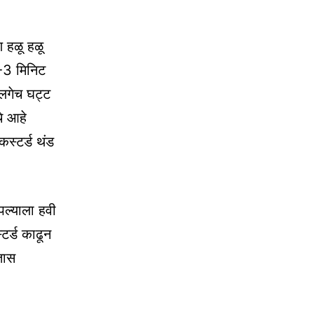
 हळू हळू
2-3 मिनिट
 लगेच घट्ट
े आहे
स्टर्ड थंड
पल्याला हवी
टर्ड काढून
तास