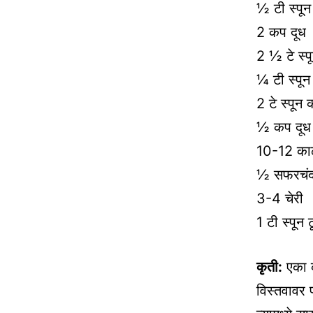
½ टी स्पून
2 कप दूध
2 ½ टे स्
¼ टी स्पून
2 टे स्पून 
½ कप दूध
10-12 काळी
½ सफरचंद
3-4 चेरी
1 टी स्पून 
कृती:
एका क
विस्तवावर 