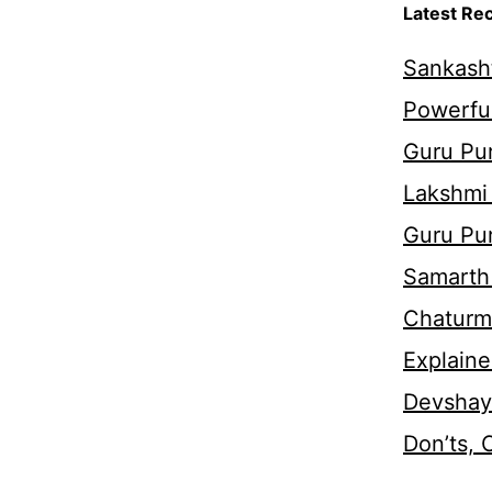
Latest Re
Sankasht
Powerful
Guru Pur
Lakshmi
Guru Pu
Samarth 
Chaturm
Explaine
Devshaya
Don’ts,