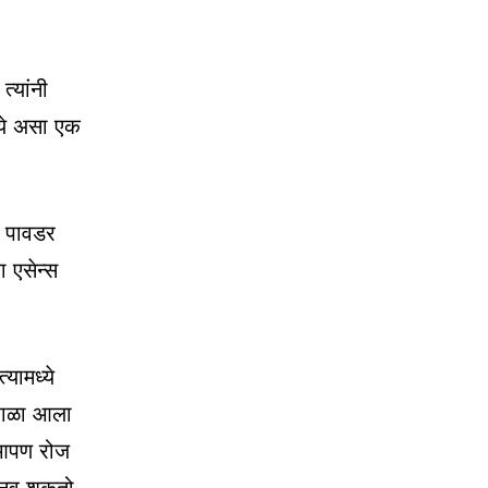
्यांनी
्ये असा एक
ड पावडर
ा एसेन्स
यामध्ये
्हाळा आला
 आपण रोज