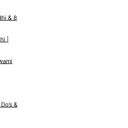
dhi & 8
hi |
Swami
 Do’s &