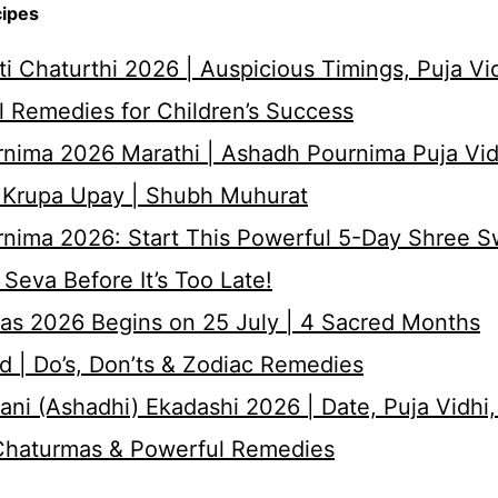
cipes
i Chaturthi 2026 | Auspicious Timings, Puja Vi
 Remedies for Children’s Success
nima 2026 Marathi | Ashadh Pournima Puja Vid
 Krupa Upay | Shubh Muhurat
rnima 2026: Start This Powerful 5-Day Shree 
Seva Before It’s Too Late!
as 2026 Begins on 25 July | 4 Sacred Months
d | Do’s, Don’ts & Zodiac Remedies
ni (Ashadhi) Ekadashi 2026 | Date, Puja Vidhi,
 Chaturmas & Powerful Remedies