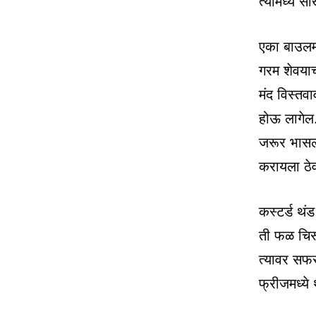
त्यामध्ये 
एका बाउलमध
गरम शेवयाच
मंद विस्तव
होऊ लागेल.
जरूर भासली
करायला ठेव
कस्टर्ड थं
ती फळ चिरू
त्यावर सफरच
फ्रीजमध्ये 