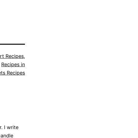
rt Recipes
,
,
Recipes in
ts Recipes
 I write
candle