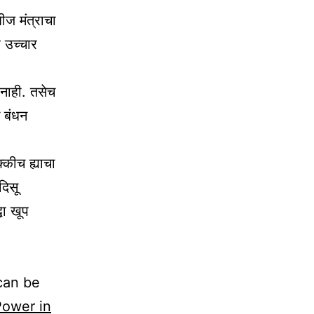
ीज मंत्राचा
र उच्चार
नाही. तसेच
े बंधन
क्कीच ह्याचा
दिसू
धा खूप
can be
Power in