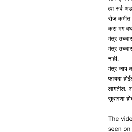
ह्या सर्व 
रोज कमीत कम
करा मग बघा
मंत्र उच्च
मंत्र उच्च
नाही.
मंत्र जाप क
फायदा होईल 
लागतील. अभ
सुधारणा हो
The vide
seen on