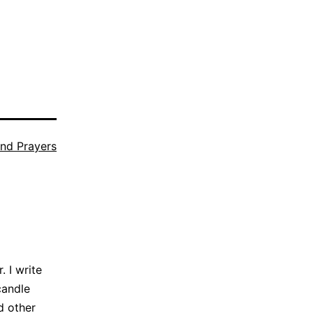
nd Prayers
 I write
candle
d other