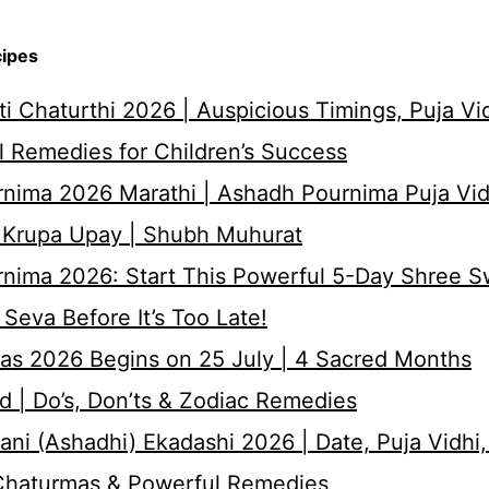
cipes
i Chaturthi 2026 | Auspicious Timings, Puja Vi
 Remedies for Children’s Success
nima 2026 Marathi | Ashadh Pournima Puja Vid
 Krupa Upay | Shubh Muhurat
rnima 2026: Start This Powerful 5-Day Shree 
Seva Before It’s Too Late!
as 2026 Begins on 25 July | 4 Sacred Months
d | Do’s, Don’ts & Zodiac Remedies
ni (Ashadhi) Ekadashi 2026 | Date, Puja Vidhi,
 Chaturmas & Powerful Remedies