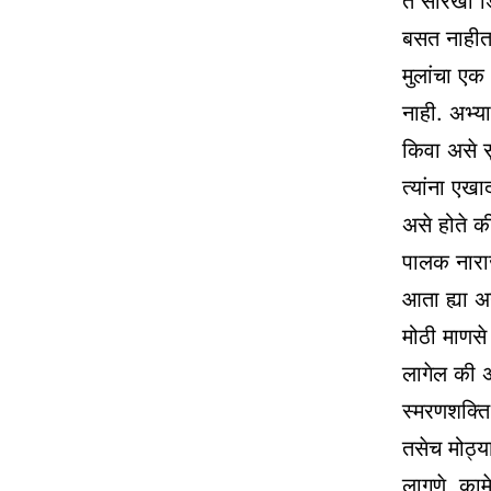
ते सारखी ड
बसत नाहीत
मुलांचा एक 
नाही. अभ्
किवा असे स
त्यांना एख
असे होते की
पालक नारा
आता ह्या अ
मोठी माणसे 
लागेल की 
स्मरणशक्ति
तसेच मोठ्य
लागणे, काम