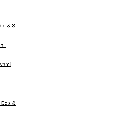
dhi & 8
hi |
Swami
 Do’s &