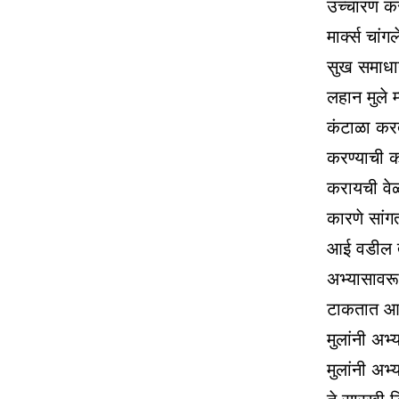
उच्चारण करा
मार्क्स चा
सुख समाधा
लहान मुले 
कंटाळा करत
करण्याची 
करायची वेळ
कारणे सांग
आई वडील त्
अभ्यासावर
टाकतात आज
मुलांनी अभ्
मुलांनी अभ