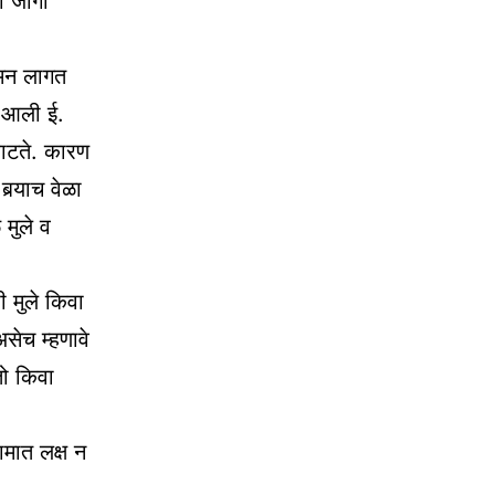
ा जागी
ा मन लागत
 आली ई.
वाटते. कारण
्‍याच वेळा
 मुले व
 मुले किवा
असेच म्हणावे
ो किवा
ामात लक्ष न