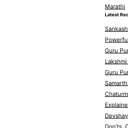
Marathi
Latest Re
Sankasht
Powerful
Guru Pur
Lakshmi
Guru Pu
Samarth 
Chaturm
Explaine
Devshaya
Don’ts,