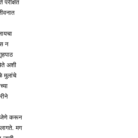
 परीक्षेत
 जीवनात
जायचा
ास न
गृहपाठ
ेते अशी
 मुलांचे
च्या
रीने
 जेणे करून
लागते. मग