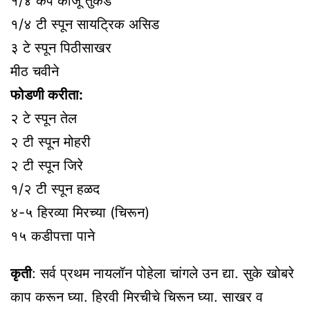
१/४ कप काजू तुकडे
१/४ टी स्पून सायट्रिक असिड
३ टे स्पून पिठीसाखर
मीठ चवीने
फोडणी करीता:
२ टे स्पून तेल
२ टी स्पून मोहरी
२ टी स्पून जिरे
१/२ टी स्पून हळद
४-५ हिरव्या मिरच्या (चिरून)
१५ कडीपत्ता पाने
कृती
: सर्व प्रथम नायलॉन पोहेला चांगले उन द्या. सुके खोबरे
काप करून घ्या. हिरवी मिरचीचे चिरून घ्या. साखर व