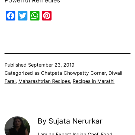
Powerful Remedies
Facebook
Twitter
WhatsApp
Pinterest
Published
September 23, 2019
Categorized as
Chatpata Chowpatty Corner
,
Diwali
Faral
,
Maharashtrian Recipes
,
Recipes in Marathi
By Sujata Nerurkar
I am an Expert Indian Chef, Food