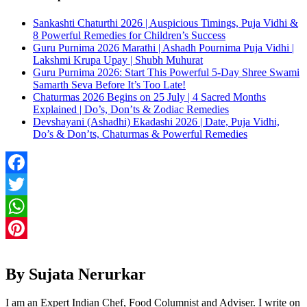
Sankashti Chaturthi 2026 | Auspicious Timings, Puja Vidhi &
8 Powerful Remedies for Children’s Success
Guru Purnima 2026 Marathi | Ashadh Pournima Puja Vidhi |
Lakshmi Krupa Upay | Shubh Muhurat
Guru Purnima 2026: Start This Powerful 5-Day Shree Swami
Samarth Seva Before It’s Too Late!
Chaturmas 2026 Begins on 25 July | 4 Sacred Months
Explained | Do’s, Don’ts & Zodiac Remedies
Devshayani (Ashadhi) Ekadashi 2026 | Date, Puja Vidhi,
Do’s & Don’ts, Chaturmas & Powerful Remedies
Facebook
Twitter
WhatsApp
Pinterest
By Sujata Nerurkar
I am an Expert Indian Chef, Food Columnist and Adviser. I write on