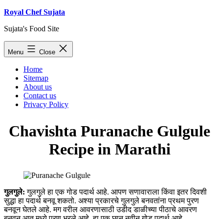
Skip
Royal Chef Sujata
to
Sujata's Food Site
content
Menu
Close
Home
Sitemap
About us
Contact us
Privacy Policy
Chavishta Puranache Gulgule
Recipe in Marathi
गुलगुले:
गुलगुले हा एक गोड पदार्थ आहे. आपण सणावाराला किंवा इतर दिवशी
सुद्धा हा पदार्थ बनवू शकतो. अश्या प्रकारचे गुलगुले बनवतांना प्रथम पुरण
बनवून घेतले आहे. मग वरील आवरणासाठी उडीद डाळीच्या पीठाचे आवरण
बनवून आत मध्ये पुरण भरले आहे. हा एक छान नवीन गोड पदार्थ आहे.