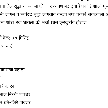
ाना तेल सुद्धा जास्त लागते. जर आपण बटाट्याचे पकोडे शालो फ्
 कमी लागेल व चवीस्ट सुद्धा लागतात करून बघा नक्की सगळ्याल
ंना थोडा रवा घातला की भजी छान कुरकुरीत होतात.
ी वेळ: ३० मिनिट
जणासाठी
आकाराचा बटाटा
न
बारीक रवा
 लाल मिरची पावडर
ून धने-जिरे पावडर