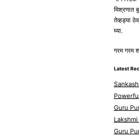
मिश्रणात बु
तेव्हड्या ठ
घ्या.
गरम गरम शा
Latest Re
Sankasht
Powerful
Guru Pur
Lakshmi
Guru Pu