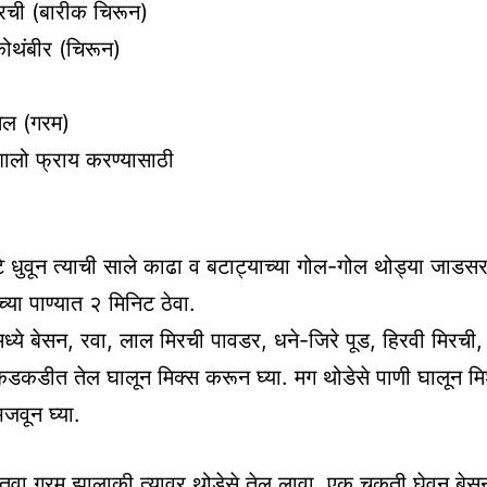
रची (बारीक चिरून)
 कोथंबीर (चिरून)
तेल (गरम)
ालो फ्राय करण्यासाठी
े धुवून त्याची साले काढा व बटाट्याच्या गोल-गोल थोड्या जाडस
्या पाण्यात २ मिनिट ठेवा.
्ये बेसन, रवा, लाल मिरची पावडर, धने-जिरे पूड, हिरवी मिरची,
डकडीत तेल घालून मिक्स करून घ्या. मग थोडेसे पाणी घालून मि
जवून घ्या.
तवा गरम झालाकी त्यावर थोडेसे तेल लावा. एक चकती घेवून बेसन