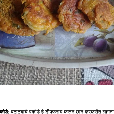
पकोडे:
बटाट्याचे पकोडे हे डीपफ्राय करून छान कुरकुरीत लागत