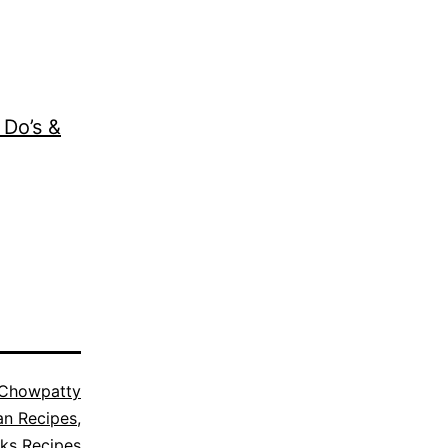
 Do’s &
 Chowpatty
an Recipes
,
ks Recipes