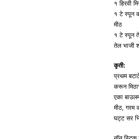
१ हिरवी मि
१ टे स्पून
मीठ
१ टे स्पून 
तेल भाजी श
कृती:
प्रथम बटाट
करून मिठाच
एका बाउलमध
मीठ, गरम क
घट्ट सर भि
नॉन स्टिक 