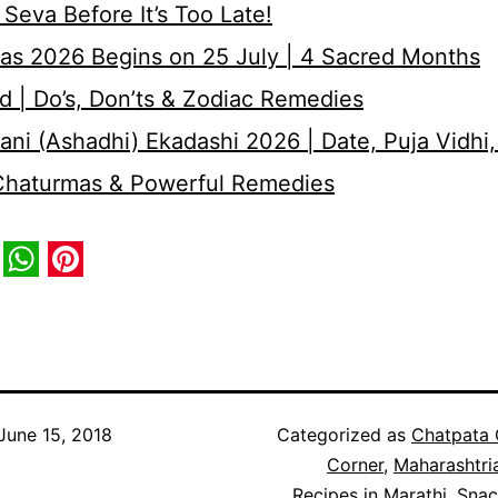
Seva Before It’s Too Late!
as 2026 Begins on 25 July | 4 Sacred Months
d | Do’s, Don’ts & Zodiac Remedies
ni (Ashadhi) Ekadashi 2026 | Date, Puja Vidhi,
 Chaturmas & Powerful Remedies
book
itter
WhatsApp
Pinterest
June 15, 2018
Categorized as
Chatpata
Corner
,
Maharashtri
Recipes in Marathi
,
Snac