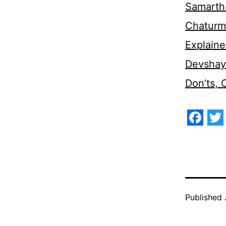
Samarth 
Chaturm
Explaine
Devshaya
Don’ts,
Face
Tw
Published