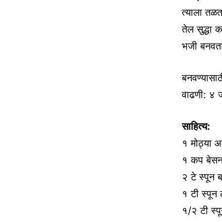
त्याला तळत
तेल सुद्धा
भजी बनवता
बनवण्यासाठ
वाढणी: ४ 
साहित्य:
१ मोठ्या 
१ कप बेस
२ टे स्पून 
१ टी स्पून
१/२ टी स्प