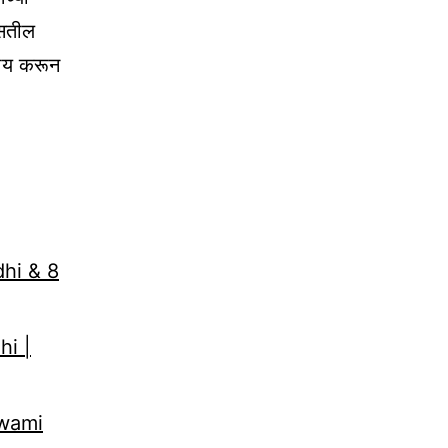
बसतील
्राय करून
dhi & 8
hi |
Swami