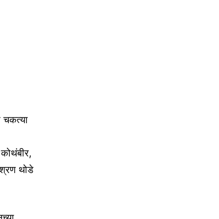
र चकत्या
 कोथंबीर,
श्रण थोडे
च्या