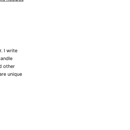
 I write
candle
d other
are unique