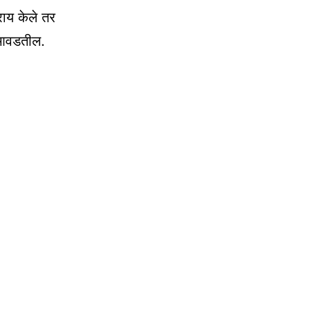
राय केले तर
ा आवडतील.