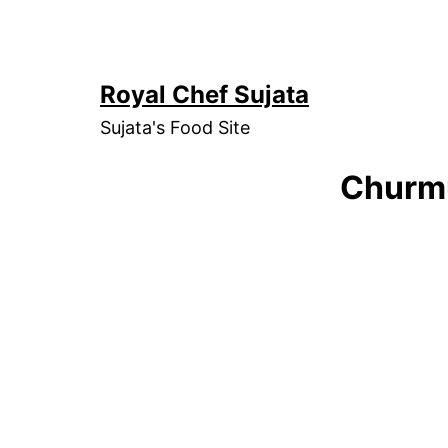
Skip
to
content
Royal Chef Sujata
Sujata's Food Site
Churmu