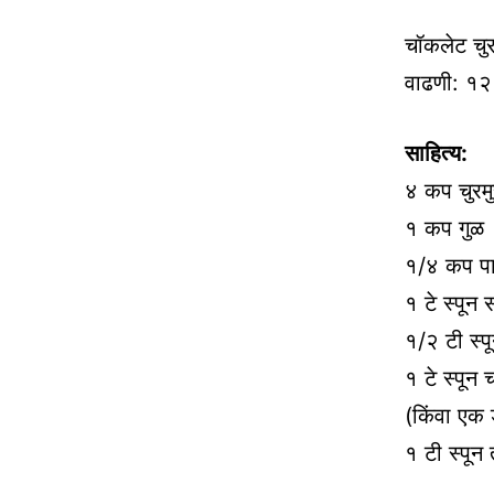
चॉकलेट चुर
वाढणी: १२
साहित्य:
४ कप चुरमुरे
१ कप गुळ
१/४ कप प
१ टे स्पून 
१/२ टी स्प
१ टे स्पून
(किंवा एक 
१ टी स्पून 