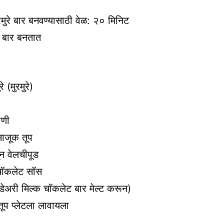
मुरे बार बनवण्यासाठी वेळ: २० मिनिट
 बार बनतात
 (मुरमुरे)
ाणी
साजूक तूप
ून वेलचीपूड
 चॉकलेट सॉस
डेअरी मिल्क चॉकलेट बार मेल्ट करून)
तूप प्लेटला लावायला