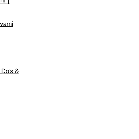
hi |
Swami
 Do’s &