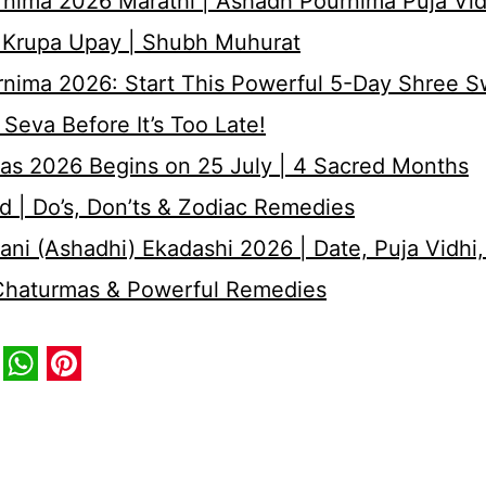
nima 2026 Marathi | Ashadh Pournima Puja Vid
 Krupa Upay | Shubh Muhurat
rnima 2026: Start This Powerful 5-Day Shree 
Seva Before It’s Too Late!
as 2026 Begins on 25 July | 4 Sacred Months
d | Do’s, Don’ts & Zodiac Remedies
ni (Ashadhi) Ekadashi 2026 | Date, Puja Vidhi,
 Chaturmas & Powerful Remedies
book
itter
WhatsApp
Pinterest