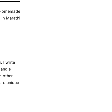
Homemade
 in Marathi
 I write
candle
d other
are unique