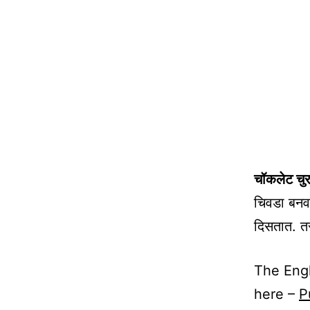
चॉकलेट चुरम
चिवडा बनव
दिसतात. त
The Engl
here –
P