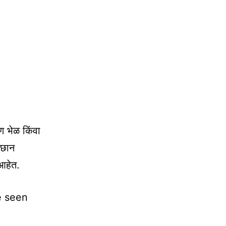
ण भेळ किंवा
 छान
आहेत.
e seen