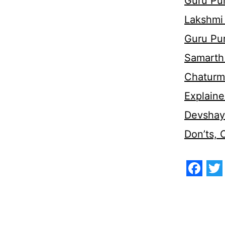
Guru Pur
Lakshmi
Guru Pu
Samarth 
Chaturm
Explaine
Devshaya
Don’ts,
Face
Tw