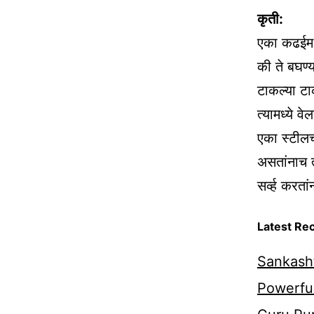
कृती:
एका कढईमध्
की ते बघण्य
टाकल्या टा
त्यामध्ये व
एका स्टीलच
असतांनाच त
सर्व्ह करत
Latest Re
Sankasht
Powerful