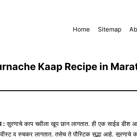
Home
Sitemap
Ab
rnache Kaap Recipe in Mara
प :
सुरणाचे काप चवीला खूप छान लागतात. ही एक साईड डीश आह
चवीस्ट व रुचकर लागतात. तसेच ते पौस्टिक सुद्धा आहे. सुरणाचे 