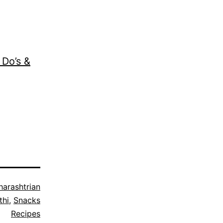
 Do’s &
arashtrian
thi
,
Snacks
Recipes