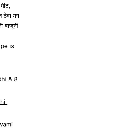
 मीठ,
न ठेवा मग
नी बाजूनी
pe is
dhi & 8
hi |
Swami