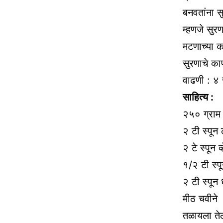
बनवतांना स
म्हणजे सुर
मटणाच्या 
सुरणाचे का
वाढणी : ४
साहित्य :
२५० ग्राम
२ टी स्पून
२ टे स्पून व
१/२ टी स्प
२ टी स्पून
मीठ चवीने
तळायला ते