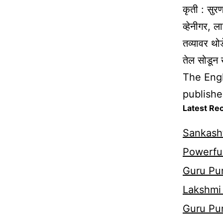
कृती : सुर
व्हेनीगर, 
तव्यावर थो
तेल सोडून 
The Engl
published
Latest Re
Sankasht
Powerful
Guru Pur
Lakshmi
Guru Pu