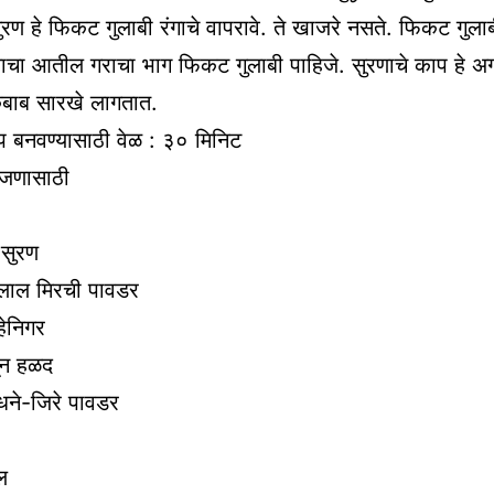
ुरण हे फिकट गुलाबी रंगाचे वापरावे. ते खाजरे नसते. फिकट गुलाबी
णाचा आतील गराचा भाग फिकट गुलाबी पाहिजे. सुरणाचे काप हे अ
कबाब सारखे लागतात.
प बनवण्यासाठी वेळ : ३० मिनिट
 जणासाठी
 सुरण
 लाल मिरची पावडर
्हेनिगर
ून हळद
 धने-जिरे पावडर
ल