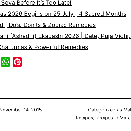
Seva Before It’s Too Late!
as 2026 Begins on 25 July | 4 Sacred Months
d | Do’s, Don’ts & Zodiac Remedies
ni (Ashadhi) Ekadashi 2026 | Date, Puja Vidhi,
 Chaturmas & Powerful Remedies
cebook
Twitter
WhatsApp
Pinterest
November 14, 2015
Categorized as
Mah
Recipes
,
Recipes in Mara