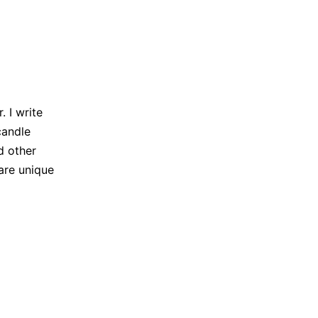
 I write
candle
d other
are unique