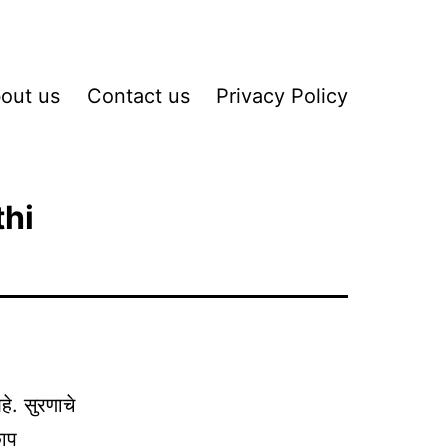
out us
Contact us
Privacy Policy
thi
े. सुरणाचे
काप