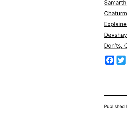
Samarth 
Chaturm
Explaine
Devshaya
Don’ts,
Fa
Published