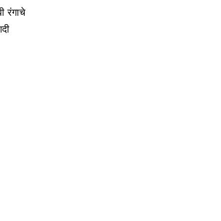
 रंगाचे
गदी