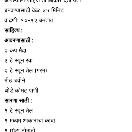
आपल्याला पाहिजे तो आकार देता येतो.
बनवण्यासाठी वेळ: ४५ मिनिट
वाढणी: १०-१२ बनतात
साहित्य :
आवरणासाठी :
२ कप मैदा
३ टे स्पून रवा
२ टे स्पून तेल (गरम)
मीठ चवीने
थोडे कोमट पाणी
सारणा साठी :
१ टे स्पून तेल
१ मध्यम आकाराचा कांदा
१ छोटा टोमाटो