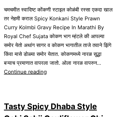
Marathi
चमचमीत स्वादिष्ट कोंकणी स्टाइल कोळंबी रस्सा एकदा खाल
तर नेहमी कराल Spicy Konkani Style Prawn
Curry Kolmbi Gravy Recipe In Marathi By
Royal Chef Sujata कोकण भाग म्हंटले की आपल्या
समोर येतो अथांग सागर व कोकण भागातील ताजे तवाने झिंगे
किंवा मासे डोळ्या समोर येतात. कोकणमध्ये नारळ सुद्धा
बऱ्याच प्रमाणात वापरला जातो. ओला नारळ वापरुन…
Spicy
Continue reading
Konkani
Style
Prawn
Tasty Spicy Dhaba Style
Curry
Kolmbi