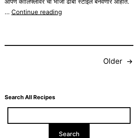
आपण कॉलिफ्लॉवर ची भाजी ढाबा स्टाइल बनवणार आहोत.
Tasty
…
Continue reading
Spicy
Dhaba
Style
Gobi
Posts
Older
Sabji
pagination
Cauliflower
Chi
Bhaji
Search All Recipes
Different
Type
Recipe
In