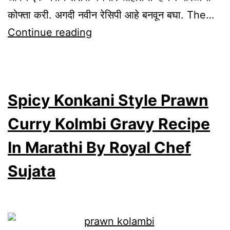
कोफ्ता करी. अगदी नवीन रेसिपी आहे बनवून बघा. The…
Tasty
Continue reading
Spicy
Coconut
Kofta
Spicy Konkani Style Prawn
Curry
For
Curry Kolmbi Gravy Recipe
Raksha
In Marathi By Royal Chef
Bandhan
Sujata
Narali
Purnima
Recipe
In