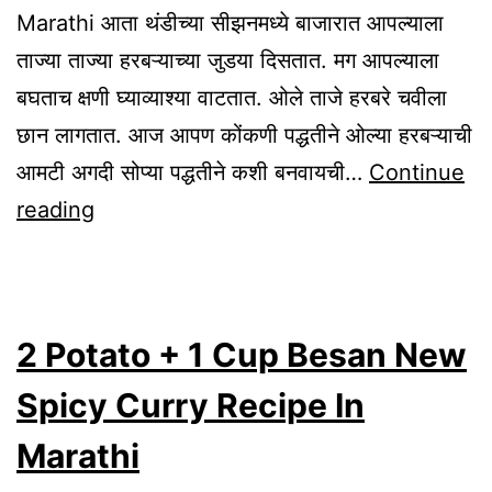
Marathi आता थंडीच्या सीझनमध्ये बाजारात आपल्याला
ताज्या ताज्या हरबऱ्याच्या जुडया दिसतात. मग आपल्याला
बघताच क्षणी घ्याव्याश्या वाटतात. ओले ताजे हरबरे चवीला
छान लागतात. आज आपण कोंकणी पद्धतीने ओल्या हरबऱ्याची
आमटी अगदी सोप्या पद्धतीने कशी बनवायची…
Continue
Tasty
reading
Spicy
Konkani
Style
2 Potato + 1 Cup Besan New
Olya
Harbharyachi
Spicy Curry Recipe In
Amti
Marathi
In