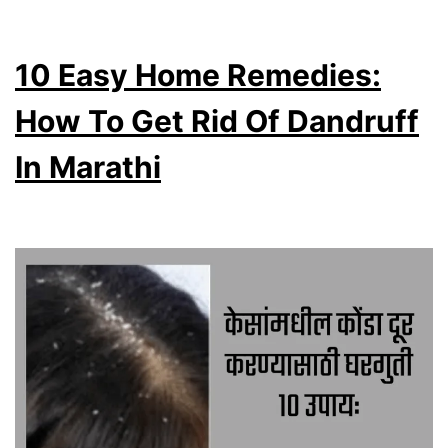
Tips:
Home
10 Easy Home Remedies:
Remedi
How
How To Get Rid Of Dandruff
To
In Marathi
Remov
Tan
Skin
In
Marathi