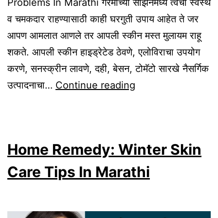
Problems In Marathi गरमीच्या सीझनमध्ये त्वचा स्वस्थ
व चमकदार राहण्यासाठी काही घरगुती उपाय आहेत ते जर
आपण आमलात आणले तर आपली स्कीन मस्त मुलायम राहू
शकते. आपली स्कीन हाइड्रेटेड ठेवणे, एलोविराचा उपयोग
करणे, सनस्क्रीन लावणे, दही, बेसन, टोमॅटो सारखे नैसर्गिक
Ramban
उत्पादनाचा…
Continue reading
Upay
For
Summer
Home Remedy: Winter Skin
Skin
Problems
Care Tips In Marathi
In
Marathi