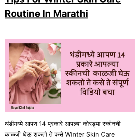
To
Routine In Marathi
Get
Rid
Of
Dandruff
In
Marathi
थंडीमध्ये आपण 14 प्रकारे आपल्या कोरड्या स्कीनची
काळजी घेऊ शकतो ते कसे Winter Skin Care