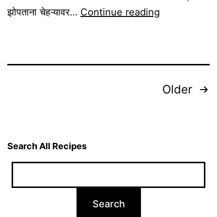
Night
झोपताना चेहऱ्यावर…
Continue reading
Skin
Care
Routine
For
Posts
Older
Winter
pagination
In
Marathi
Search All Recipes