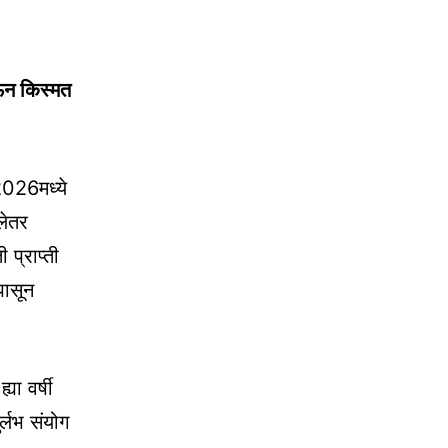
ोऊन किस्मत
2026मध्ये
लेतर
प्राप्ती
पासून
या वर्षी
र्लभ संयोग