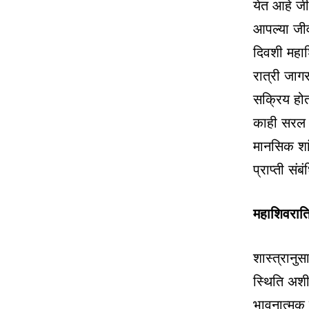
येत आहे जी
आपल्या जीव
दिवशी महा
रात्री जाग
सक्रिय होत
काही सरल उ
मानसिक शां
प्राप्ती स
महाशिवरात्
शास्त्रानुस
स्थिति अशी 
भावनात्मक स