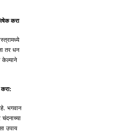
अभिषेक करा
त्रामध्ये
ेला तर धन
केल्याने
ग करा:
हे. भगवान
 चंदनाच्या
असा उपाय