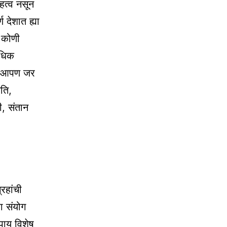
हत्व नसून
 देशात ह्या
 कोणी
अधिक
ळी आपण जर
ति,
ी, संतान
रहांची
हा संयोग
उपाय विशेष