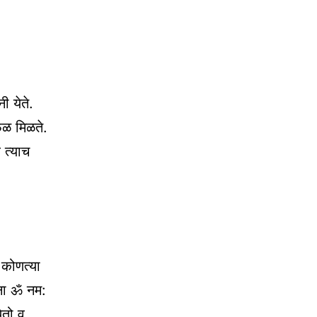
ी येते.
 फळ मिळते.
 त्याच
 कोणत्या
ाना ॐ नम:
ेतो व