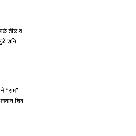
 काळे तीळ व
ुळे शनि
ाने “राम”
े भगवान शिव