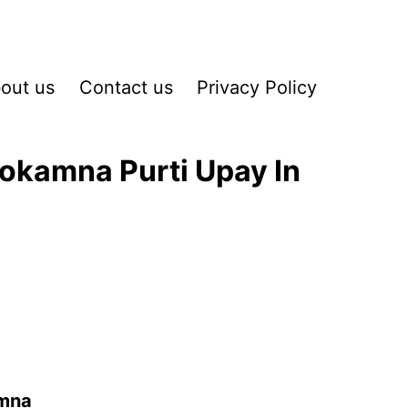
out us
Contact us
Privacy Policy
okamna Purti Upay In
amna