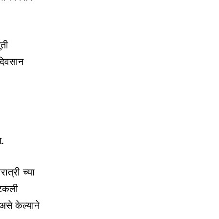
ुती
दिवसान
ल.
त्री च्या
 टिकली
से केल्याने