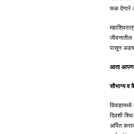
फळ देणारे 
महाशिवरात्
जीवनातील 
पासून अडचण
आता आपण मह
सौभाग्य व 
विवाहामध्
दिवशी शिव-प
अर्पित करा