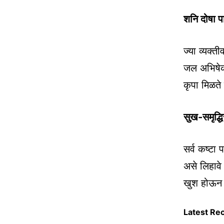
शनि दोषा पा
ज्या व्यक्त
जल अभिषेक 
कृपा मिळते 
सुख-समृद्ध
सर्व कष्टा 
असे लिहावे
खुश होऊन आ
Latest Re