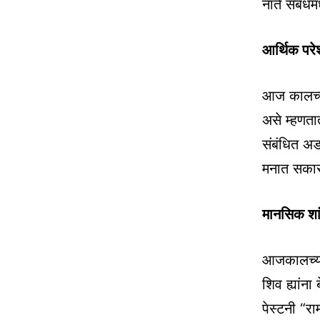
नाते संबंधम
आर्थिक पर
आज कालच्या
असे म्हणता
संबंधित अड
मनात सकारात
मानसिक शां
आजकालच्या
शिव ह्यांन
पेस्टनी “र