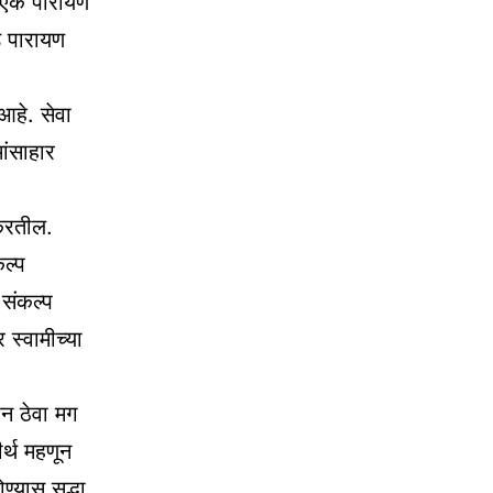
 एक पारायण
े पारायण
हे. सेवा
ांसाहार
 करतील.
ल्प
 संकल्प
्वामीच्या
ून ठेवा मग
र्थ महणून
ण्यास सुद्धा