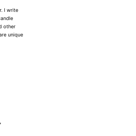
 I write
candle
d other
are unique
*