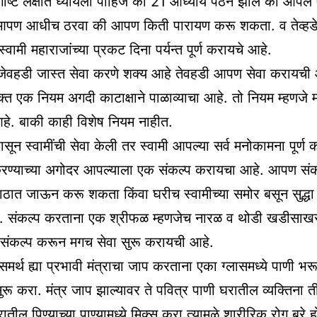
ष्ट लक्षात घ्यायला पाहिजे की 21 आध्याय पठन झाले की आपले
े. आपण आधीच ठरवा की आपण किती पारायण करू शकता. व तेव्हड
वामी महाराजांच्या प्रकट दिना पर्यन्त पूर्ण करायचे आहे.
जेवहडी जास्त सेवा करणे शक्य आहे तेवहडी आपण सेवा करायची आ
त एक नियम अगदी काटाक्षाने पाळाव्याचा आहे. तो नियम म्हणजे म
हे. बाकी काही विशेष नियम नाहीत.
ून स्वामींची सेवा केली तर स्वामी आपल्या सर्व मनोकामना पूर्ण
 करण्याच्या अगोदर आपल्याला एक संकल्प करायचा आहे. आपण संक
ा माठात जाऊन करू शकता किंवा घरीच स्वामीच्या समोर बसून सुद्धा
 संकल्प करताना एक श्रीफळ म्हणजेच नारळ व थोडी खडीसाखर स
 संकल्प करून मगच सेवा सुरू करायची आहे.
 समर्थ ह्या प्रभावी मंत्राचा जाप करताना एका ग्लासमध्ये पाणी भर
ुरू करा. मंत्र जाप झाल्यावर ते पवित्र पाणी घरातील व्यक्तिना ती
रातील पिण्याच्या पाण्यामध्ये मिक्स करा त्यामुळे शारीरिक रोग बरे हो