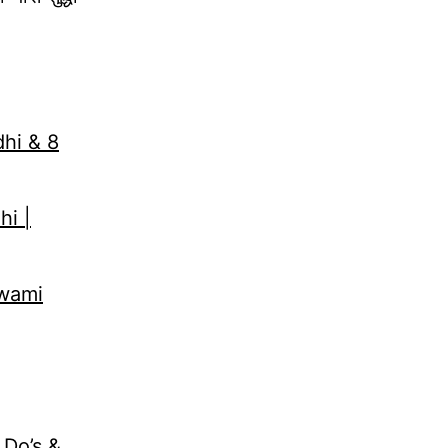
dhi & 8
hi |
Swami
 Do’s &