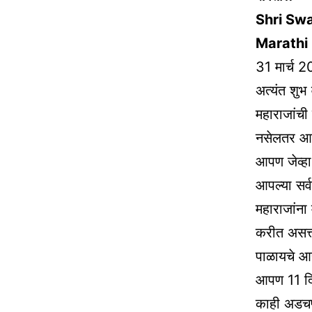
Shri Sw
Marathi
31 मार्च 2
अत्यंत शुभ
महाराजांची
नसेलतर आज
आपण जेव्हा
आपल्या सर्
महाराजांना
करीत असत्त
पाळायचे आह
आपण 11 दिव
काही अडचण