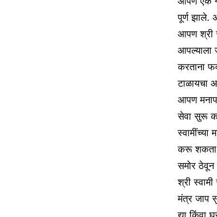
आपण एक गो
पूर्ण झाल
आपण श्री स्
आपल्याला 
करताना फक्
टाळायचा आ
आपण मनापास
सेवा सुरू
स्वामींच्य
करू शकता.
समोर ठेवून
श्री स्वामी
मंत्र जाप स
द्या किंवा घ