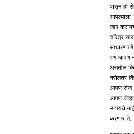
पासून ही स
आपल्याला 11
जाप करायचा
चरित्र सा
साधारणपणे
पण आपण नो
असतील किं
नसेलतर कि
आपण रोज 3
आपण जेव्हा
उठायचे ना
करणार ते.