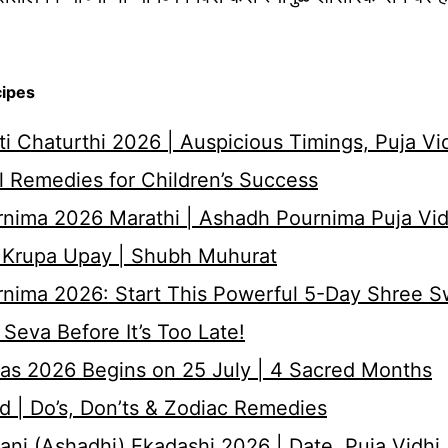
cipes
i Chaturthi 2026 | Auspicious Timings, Puja Vi
 Remedies for Children’s Success
nima 2026 Marathi | Ashadh Pournima Puja Vid
 Krupa Upay | Shubh Muhurat
rnima 2026: Start This Powerful 5-Day Shree 
Seva Before It’s Too Late!
as 2026 Begins on 25 July | 4 Sacred Months
d | Do’s, Don’ts & Zodiac Remedies
ni (Ashadhi) Ekadashi 2026 | Date, Puja Vidhi,