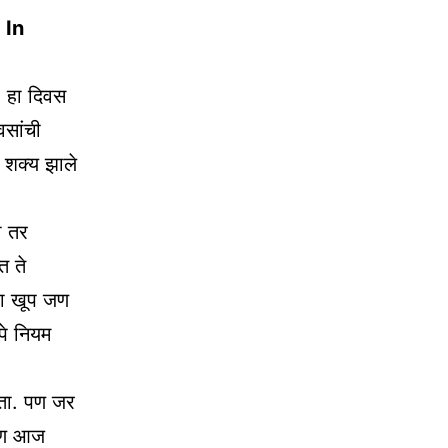
 In
. हा दिवस
वसांची
 शक्य झाले
ी तर
त ते
ेवा खूप जण
पे नियम
कता. पण जर
आपण आज