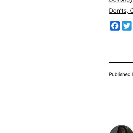
Don’ts,
Fa
Published