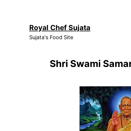
Skip
to
content
Royal Chef Sujata
Sujata's Food Site
Shri Swami Samart