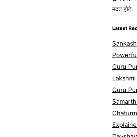
मदत होते.
Latest Re
Sankasht
Powerful
Guru Pur
Lakshmi
Guru Pu
Samarth 
Chaturm
Explaine
Devshaya