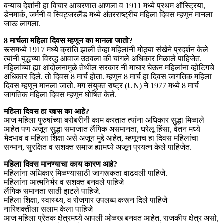
बऱ्याच देशांनी हा विचार आचरणात आणला व 1911 मध्ये प्रथम ऑस्ट्रिया,
डेनमार्क, जर्मनी व स्विट्जरलैंड मध्ये अंतरराष्ट्रीय महिला दिवस म्हणून मानला
जाऊ लागला.
8 मार्चला महिला दिवस म्हणून का मानला जातो?
रूसमध्ये 1917 मध्ये क्रांति झाली तेव्हा महिलांनी मोठ्या संखेने प्रदर्शन केले
त्यांनी युद्धच्या विरुद्ध आवाज उठवला की चांगले अधिकार मिळाले पाहिजेत.
महिलांच्या ह्या आंदोलनामुळे तेथील सरकार नी माघार घेऊन महिलांना व्होटिगचे
अधिकार दिले. तो दिवस 8 मार्च होता. म्हणून 8 मार्च हा दिवस जागतिक महिला
दिवस म्हणून मानला जातो. मग संयुक्त राष्ट्र (UN) ने 1977 मध्ये 8 मार्च
जागतिक महिला दिवस म्हणून घोषित केले.
महिला दिवस हा खास का आहे?
आज महिला पुरुषांच्या बरोबरीनी काम करतात त्यांना अधिकार सुद्धा मिळाले
आहेत पण अजून सुद्धा समाजात लैंगिक असमानता, घरेलू हिंसा, वेतन मध्ये
भेदभाव व महिला शिक्षा असे अजून मुद्दे आहेत, म्हणूनच हा दिवस महिलांचा
सन्मान, सुरक्षित व सशक्त समाज ह्यामध्ये अजून प्रयत्न केले पाहिजेत.
महिला दिवस मानण्याचा काय कारण आहे?
महिलांना अधिकार मिळण्यासाठी जागरूकता वाढवली पाहिजे.
महिलांना आत्मनिर्भर व सशक्त बनवले पाहिजे
लैंगिक समानता साठी झटले पाहिजे.
महिला शिक्षा, स्वास्थ्य, व रोजगार उपलब्ध करून दिले पाहिजे
नारिशक्तीला सलाम केला पाहिजे
आज महिला प्रेतक क्षेत्रमध्ये आपली ओळख बनवत आहेत. राजकीय क्षेत्र असो,