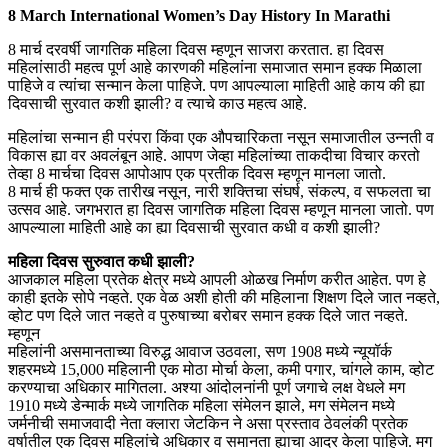
8 March International Women’s Day History In Marathi
8 मार्च दरवर्षी जागतिक महिला दिवस म्हणून साजरा करतात. हा दिवस
महिलांसाठी महत्व पूर्ण आहे कारणकी महिलांना समाजात समान हक्क मिळाला
पाहिजे व त्यांचा सन्मान केला पाहिजे. पण आपल्याला माहिती आहे काय की ह्या
दिवसाची सुरवात कशी झाली? व त्याचे काउ महत्व आहे.
महिलांचा सन्मान ही परंपरा किंवा एक औपचारिकता नसून समाजातील उन्नती व
विकास ह्या वर अवलंबून आहे. आपण जेव्हा महिलांच्या ताकदीचा विचार करतो
तेव्हा 8 मार्चचा दिवस आपोआप एक प्रतीक दिवस म्हणून मानला जातो.
8 मार्च ही फक्त एक तारीख नसून, नारी शक्तिचा संघर्ष, संकल्प, व सफलता चा
उत्सव आहे. जगभरात हा दिवस जागतिक महिला दिवस म्हणून मानला जातो. पण
आपल्याला माहिती आहे का ह्या दिवसाची सुरवात कधी व कशी झाली?
महिला दिवस सुरुवात कधी झाली?
आजकाल महिला प्रतेक क्षेत्र मध्ये आपली ओळख निर्माण करीत आहेत. पण हे
काही इतके सोपे नव्हते. एक वेळ अशी होती की महिलाना शिक्षण दिले जात नव्हते,
व्होट पण दिले जात नव्हते व पुरुषाच्या बरोबर समान हक्क दिले जात नव्हते.
म्हणून
महिलांनी असमानताच्या विरुद्ध आवाज उठवला, सण 1908 मध्ये न्यूयॉर्क
शहरमध्ये 15,000 महिलानी एक मोठा मोर्चा केला, कमी पगार, चांगले काम, व्होट
करण्याचा अधिकार मागितला. अश्या आंदोलनांनी पूर्ण जगाचे लक्ष वेधले मग
1910 मध्ये डेन्मार्क मध्ये जागतिक महिला संमेलन झाले, मग संमेलन मध्ये
जर्मनीची समाजवादी नेता क्लारा जेटकिन ने असा प्रस्ताव ठेवलंकी प्रतेक
वर्षातील एक दिवस महिलांचे अधिकार व समानता ह्याचा आदर केला पाहिजे. मग