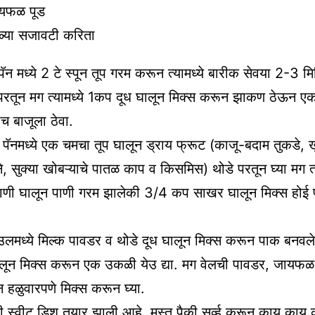
ायफळ पूड
ळ्या सजावटी करिता
ॅन मध्ये 2 टे स्पून तूप गरम करून त्यामध्ये बारीक सेवया 2-3 मि
 परतून मग त्यामध्ये 1कप दूध घालून मिक्स करून झाकण ठेऊन 
च बाजूला ठेवा.
ा पॅनमध्ये एक चमचा तूप घालून ड्राय फ्रूट (काजू-बदाम तुकडे, ख
े, सुक्या खोबऱ्याचे पातळ काप व किसमिस) थोडे परतून घ्या मग त्य
णी घालून पाणी गरम झालेकी 3/4 कप साखर घालून मिक्स होई पर
लमध्ये मिल्क पावडर व थोडे दूध घालून मिक्स करून पाक बनवले
घालून मिक्स करून एक उकळी येउ द्या. मग वेलची पावडर, जायफ
न हळुवारपणे मिक्स करून घ्या.
्वीट डिश तयार झाली आहे. मस्त पैकी सर्व्ह करून काय काय कॉ