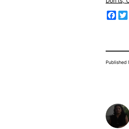
Don’ts,
Fa
Published