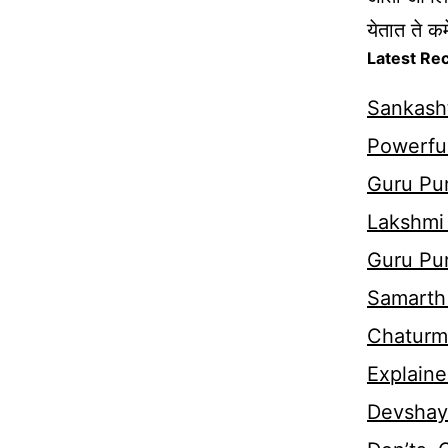
येतात ते कम
Latest Re
Sankasht
Powerful
Guru Pur
Lakshmi
Guru Pu
Samarth 
Chaturm
Explaine
Devshaya