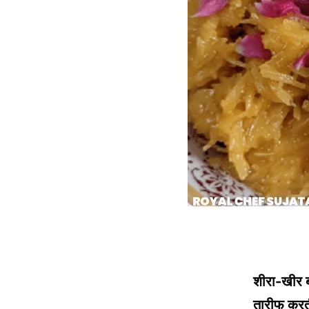
शीरा-खीर 
तारीफ कर