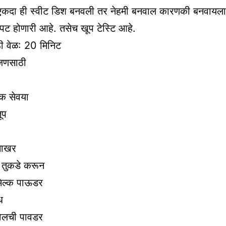
दा ही स्वीट डिश बनवली तर नेहमी बनवाल कारणकी बनवायल
ट होणारी आहे. तसेच खूप टेस्टि आहे.
ी वेळ: 20 मिनिट
जणसाठी
क सेवया
ूप
साखर
 तुकडे करून
िल्क पाऊडर
ध
 वेलची पावडर