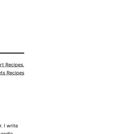
rt Recipes
,
ts Recipes
 I write
candle