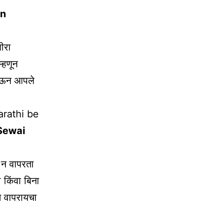
In
ीरा
्हणून
खाऊन आपले
rathi be
Sewai
ी न वापरता
 किंवा बिना
त वापरायचा