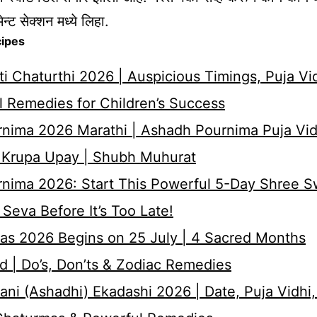
ेन्ट सेक्शन मध्ये लिहा.
cipes
i Chaturthi 2026 | Auspicious Timings, Puja Vi
 Remedies for Children’s Success
nima 2026 Marathi | Ashadh Pournima Puja Vid
 Krupa Upay | Shubh Muhurat
rnima 2026: Start This Powerful 5-Day Shree 
Seva Before It’s Too Late!
as 2026 Begins on 25 July | 4 Sacred Months
d | Do’s, Don’ts & Zodiac Remedies
ni (Ashadhi) Ekadashi 2026 | Date, Puja Vidhi,