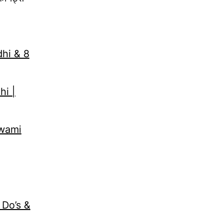
dhi & 8
hi |
Swami
 Do’s &