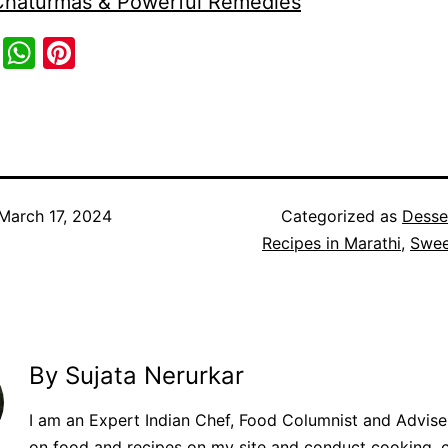
 Chaturmas & Powerful Remedies
cebook
Twitter
WhatsApp
Pinterest
March 17, 2024
Categorized as
Desse
Recipes in Marathi
,
Swee
By Sujata Nerurkar
I am an Expert Indian Chef, Food Columnist and Adviser.
on food and recipes on my site and conduct cooking, 