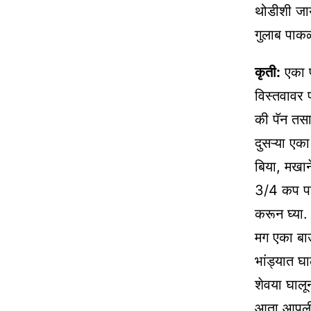
थोडीशी ज
गुलाब पाक
कृती:
एका प
विस्तवावर
की पॅन तसा
दुसऱ्या एक
बिया, मखान
3/4 कप पा
करून घ्या.
मग एका बाउ
भांड्यात 
शेवया घालू
आता आपली स