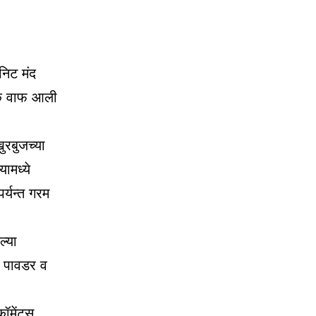
निट मंद
एक वाफ आली
ुरबुजच्या
ामध्ये
्यन्त गरम
ल्या
ळ पावडर व
मेंट्स