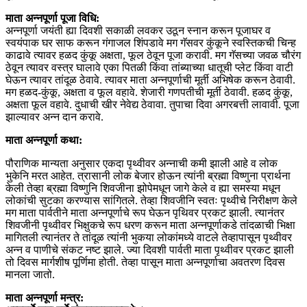
माता अन्नपूर्णा पूजा विधि:
अन्नपूर्णा जयंती ह्या दिवशी सकाळी लवकर उठून स्नान करून पूजाघर व
स्वयंपाक घर साफ करून गंगाजल शिंपडावे मग गॅसवर कुंकूने स्वस्तिकची चिन्ह
काढावे त्यावर हळद कुंकू अक्षता, फूल ठेवून पूजा करावी. मग गॅसच्या जवळ चौरंग
ठेवून त्यावर वस्त्र घालावे एका पितळी किंवा तांब्याच्या धातूची प्लेट किंवा वाटी
घेऊन त्यावर तांदूळ ठेवावे. त्यावर माता अन्नपूर्णाची मूर्ती अभिषेक करून ठेवावी.
मग हळद-कुंकू, अक्षता व फूल वहावे. शेजारी गणपतीची मूर्ती ठेवावी. हळद कुंकू,
अक्षता फूल वहावे. दुधाची खीर नेवेद्य ठेवावा. तुपाचा दिवा अगरबत्ती लावावी. पूजा
झाल्यावर अन्न दान करावे.
माता अन्नपूर्णा कथा:
पौराणिक मान्यता अनुसार एकदा पृथ्वीवर अन्नाची कमी झाली आहे व लोक
भुकेनि मरत आहेत. त्रासानी लोक बेजार होऊन त्यांनी ब्रह्मा विष्णुना प्रार्थना
केली तेव्हा ब्रह्मा विष्णुनि शिवजीना झोपेमधून जागे केले व ह्या समस्या मधून
लोकांची सुटका करण्यास सांगितले. तेव्हा शिवजीनि स्वतः पृथ्वीचे निरीक्षण केले
मग माता पार्वतीने माता अन्नपूर्णाचे रूप घेऊन पृथिवर प्रकट झाली. त्यानंतर
शिवजीनी पृथ्वीवर भिक्षुकचे रूप धरण करून माता अन्नपूर्णाकडे तांदळाची भिक्षा
मागितली त्यानंतर ते तांदूळ त्यांनी भुकया लोकांमध्ये वाटले तेव्हापासून पृथ्वीवर
अन्न व पाणीचे संकट नष्ट झाले. ज्या दिवशी पार्वती माता पृथ्वीवर प्रकट झाली
तो दिवस मार्गशीष पूर्णिमा होती. तेव्हा पासून माता अन्नपूर्णाचा अवतरण दिवस
मानला जातो.
माता अन्नपूर्णा मन्त्र: