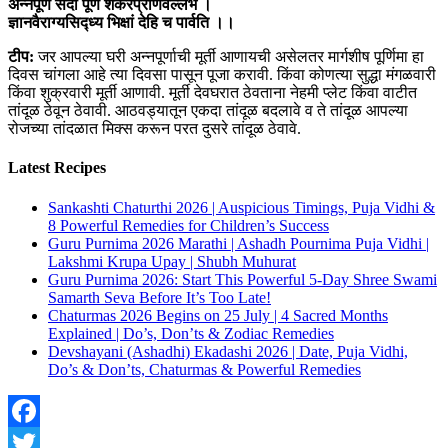
अन्नपूर्णे सदा पूर्णे शंकरप्राणवल्लभे ।
ज्ञानवैराग्यसिद्ध्य भिक्षां देहि च पार्वति ।।
टीप:
जर आपल्या घरी अन्नपूर्णाची मूर्ती आणायची असेलतर मार्गशीष पूर्णिमा हा
दिवस चांगला आहे त्या दिवसा पासून पूजा करावी. किंवा कोणत्या सुद्धा मंगळवारी
किंवा शुक्रवारी मूर्ती आणावी. मूर्ती देवघरात ठेवताना नेहमी प्लेट किंवा वाटीत
तांदूळ ठेवून ठेवावी. आठवड्यातून एकदा तांदूळ बदलावे व ते तांदूळ आपल्या
रोजच्या तांदळात मिक्स करून परत दुसरे तांदूळ ठेवावे.
Latest Recipes
Sankashti Chaturthi 2026 | Auspicious Timings, Puja Vidhi &
8 Powerful Remedies for Children’s Success
Guru Purnima 2026 Marathi | Ashadh Pournima Puja Vidhi |
Lakshmi Krupa Upay | Shubh Muhurat
Guru Purnima 2026: Start This Powerful 5-Day Shree Swami
Samarth Seva Before It’s Too Late!
Chaturmas 2026 Begins on 25 July | 4 Sacred Months
Explained | Do’s, Don’ts & Zodiac Remedies
Devshayani (Ashadhi) Ekadashi 2026 | Date, Puja Vidhi,
Do’s & Don’ts, Chaturmas & Powerful Remedies
Facebook