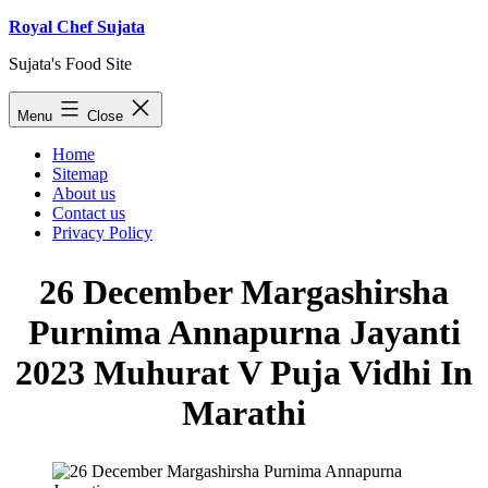
Skip
Royal Chef Sujata
to
Sujata's Food Site
content
Menu
Close
Home
Sitemap
About us
Contact us
Privacy Policy
26 December Margashirsha
Purnima Annapurna Jayanti
2023 Muhurat V Puja Vidhi In
Marathi