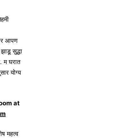
नेहमी
ुसार आपण
ाडू सुद्धा
े. म घरात
ुसार योग्य
room at
om
शेष महत्व