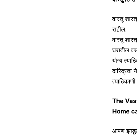
वास्तू शास्
राहील.
वास्तू शास
घरातील वस्
योग्य त्या
दारिद्रता य
त्याठिकाणी
The Vas
Home ca
आपण झाडूला 