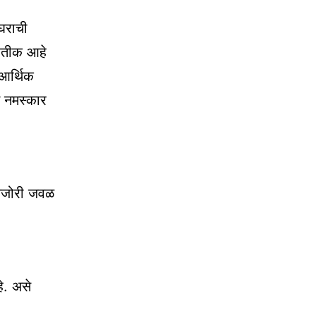
 घराची
्रतीक आहे
 आर्थिक
च नमस्कार
 तिजोरी जवळ
हे. असे