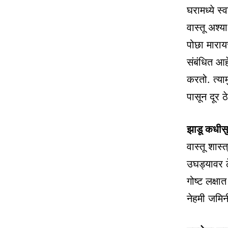
घरामध्ये स
वास्तू अश्य
पोछा मारायच
संबंधित आ
करतो. त्या
पासून दूर 
झाडू कधीसुद्
वास्तू शास
उघड्यावर ठ
गोष्ट लक्षा
नेहमी जमिन