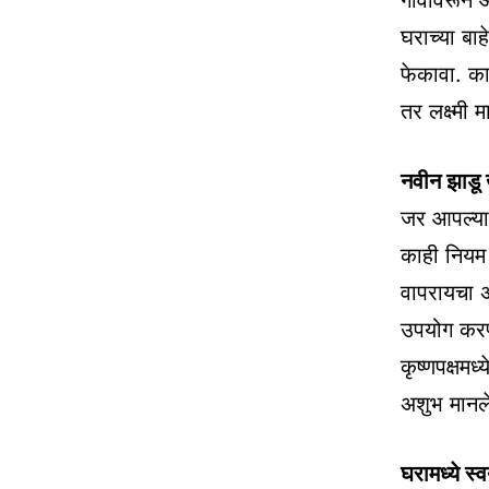
गावावरून 
घराच्या बा
फेकावा. का
तर लक्ष्मी 
नवीन झाडू 
जर आपल्या
काही नियम 
वापरायचा अ
उपयोग करण
कृष्णपक्षमध
अशुभ मानले 
घरामध्ये स्