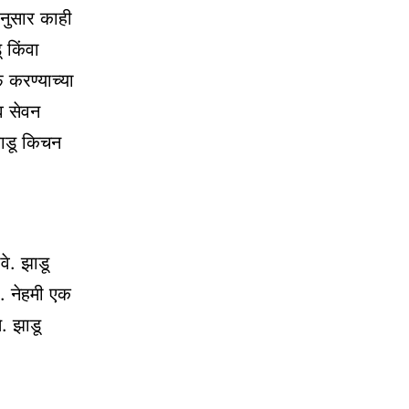
ानुसार काही
 किंवा
फ करण्याच्या
व सेवन
झाडू किचन
वे. झाडू
ी. नेहमी एक
े. झाडू