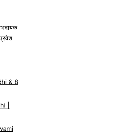
 लाभदायक
प्रवेश
dhi & 8
hi |
Swami