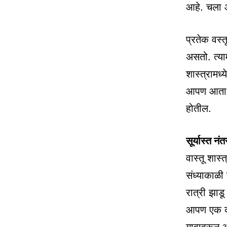
आहे. चला आ
प्रतेक वस्
असतो. त्याम
शास्त्रामध्
आपण आता झा
होतील.
सूर्यास्त नं
वास्तू शास्
संध्याकाळी
रात्री झाड
आपण एक काम