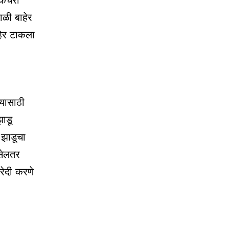
 कचरा
ाळी बाहेर
हेर टाकला
यासाठी
झाडू
 झाडूचा
सेलतर
खरेदी करणे