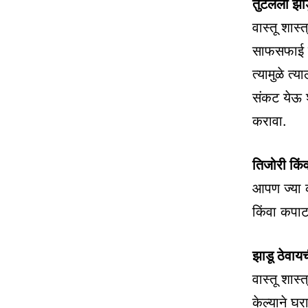
तुटलेला झाड
वास्तू शास्
साफसफाई कर
त्यामुळे त्
संकट येऊ 
करावा.
तिजोरी किं
आपण ज्या क
किंवा कपाटा
झाडू ठेवायच
वास्तू शास्
केल्याने घर