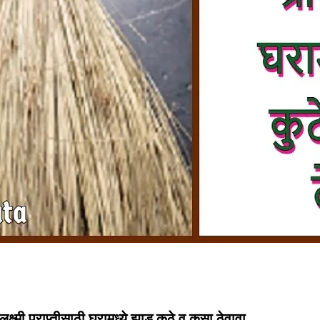
 लक्ष्मी प्राप्तीसाठी घरामध्ये झाडू कुठे व कसा ठेवावा