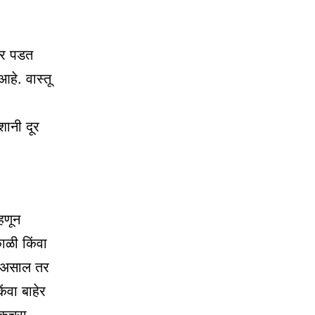
ावर पडत
हे. वास्तू
शानी दूर
्हणून
ाळी किंवा
त असाल तर
ंवा बाहेर