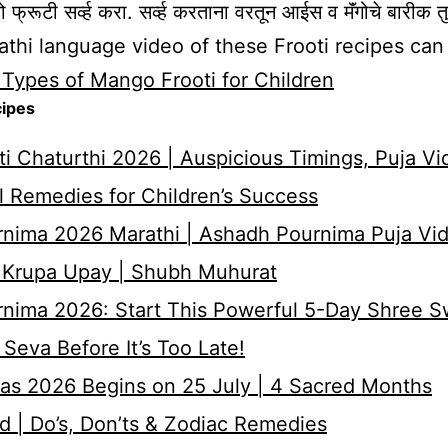
गो फ्रूटी सर्व्ह करा. सर्व्ह करताना वरतून आईस व मॅंगोचे बारीक 
thi language video of these Frooti recipes can
 Types of Mango Frooti for Children
cipes
i Chaturthi 2026 | Auspicious Timings, Puja Vi
 Remedies for Children’s Success
nima 2026 Marathi | Ashadh Pournima Puja Vid
 Krupa Upay | Shubh Muhurat
rnima 2026: Start This Powerful 5-Day Shree 
Seva Before It’s Too Late!
as 2026 Begins on 25 July | 4 Sacred Months
d | Do’s, Don’ts & Zodiac Remedies