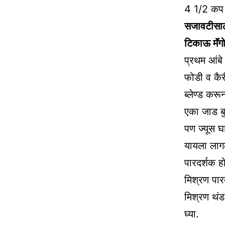
4 1/2 कप 
सजावटीसाठ
टिकाऊ मॅंगो
प्रथम आंबे 
फोडी व कैरी
ब्लेण्ड करून
एका जाड बुड
पण ज्यूस घ
यायला लागल
पारदर्शक ह
मिश्रण पा
मिश्रण थंड
घ्या.