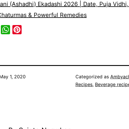
ni (Ashadhi) Ekadashi 2026 | Date, Puja Vidhi,
 Chaturmas & Powerful Remedies
cebook
Twitter
WhatsApp
Pinterest
May 1, 2020
Categorized as
Ambyac
Recipes
,
Beverage recip