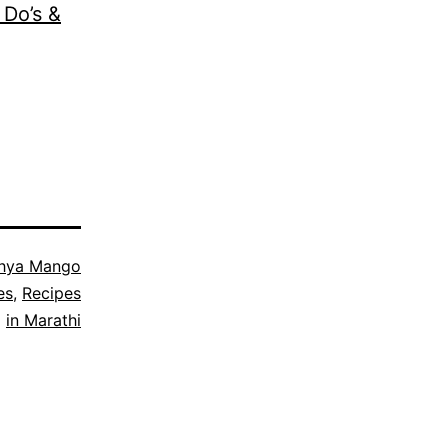
 Do’s &
hya Mango
es
,
Recipes
in Marathi