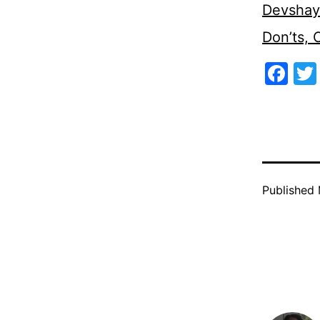
Devshaya
Don’ts,
Fa
Published