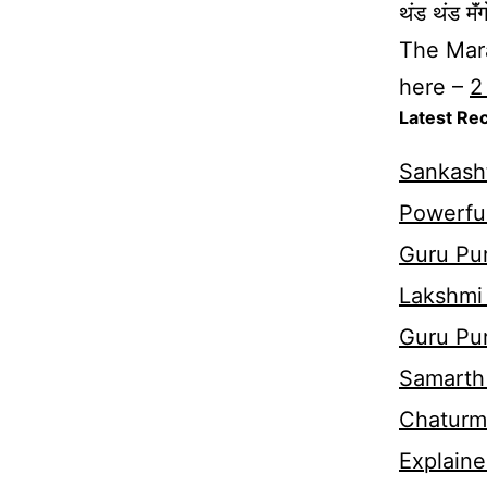
थंड थंड मॅं
The Mara
here –
2
Latest Re
Sankasht
Powerful
Guru Pur
Lakshmi
Guru Pu
Samarth 
Chaturm
Explaine