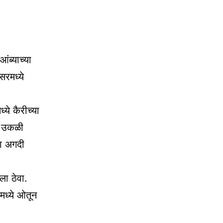
ंब्याच्या
सरमध्ये
्ये कैरीच्या
ून उकळी
ला अगदी
ा ठेवा.
मध्ये ओतून