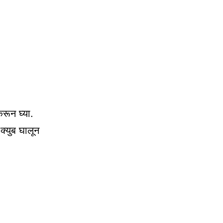
करून घ्या.
क्युब घालून