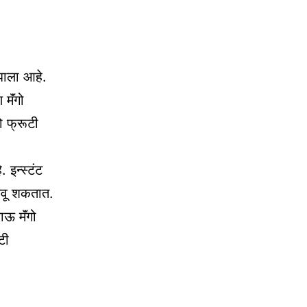
 झाला आहे.
मॅंगो
ो फ्रूटी
 इन्स्टंट
बनवू शकतात.
ाऊ मॅंगो
टी