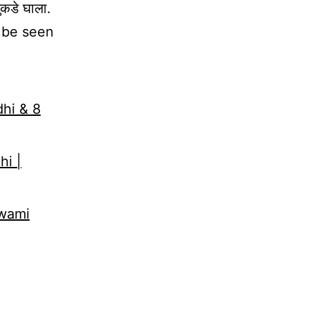
तुकडे घाला.
 be seen
dhi & 8
hi |
Swami