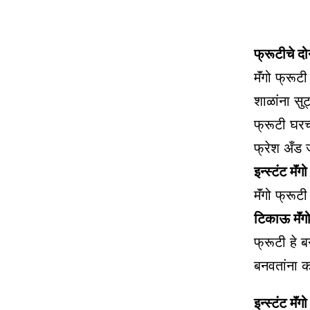
फ्रूटीचे दो
मॅंगो फ्रू
शाळांना सु
फ्रूटी घरच्
फ्रेश अँड 
इन्स्टंट मॅंग
मॅंगो फ्रू
टिकाऊ मॅंग
फ्रूटी हे 
बनवतांना क
इन्स्टंट मॅं