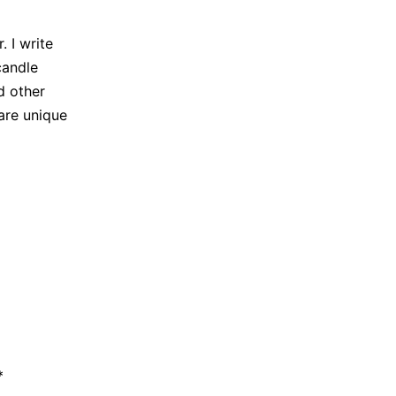
 I write
candle
d other
are unique
*