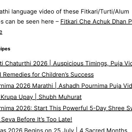
thi language video of these Fitkari/Turti/Alum
s can be seen here –
Fitkari Che Achuk Dhan P
e
cipes
i Chaturthi 2026 | Auspicious Timings, Puja Vi
 Remedies for Children’s Success
nima 2026 Marathi | Ashadh Pournima Puja Vid
 Krupa Upay | Shubh Muhurat
rnima 2026: Start This Powerful 5-Day Shree 
Seva Before It’s Too Late!
as 2026 Begins on 25 July | 4 Sacred Months