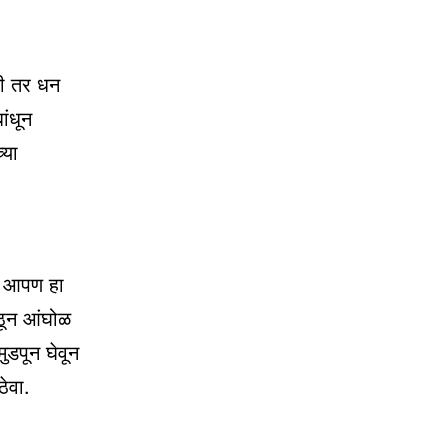
ली तर धन
ांधून
्या
ार आपण हा
ठून आंघोळ
ुडपून घेवून
ठेवा.