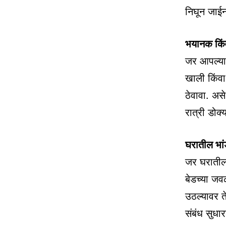
निघून जाई
भयानक किंवा
जर आपल्याल
खाली किंवा
ठेवावा. असे
रात्री डोक्
घरातील भां
जर घरातील 
बेडच्या जवळ
उठल्यावर त
संबंध सुधा