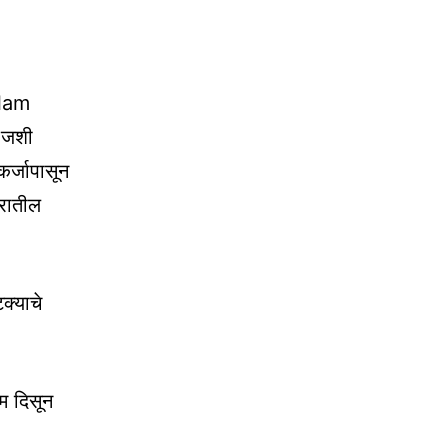
Alam
ी जशी
कर्जापासून
घरातील
क्याचे
ाम दिसून