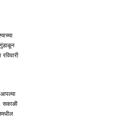
याच्या
ुंडाळून
ा रविवारी
 आपल्या
वा. सकाळी
तिमधील