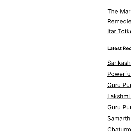
The Mara
Remedie
Itar Totk
Latest Re
Sankasht
Powerful
Guru Pur
Lakshmi
Guru Pu
Samarth 
Chaturm