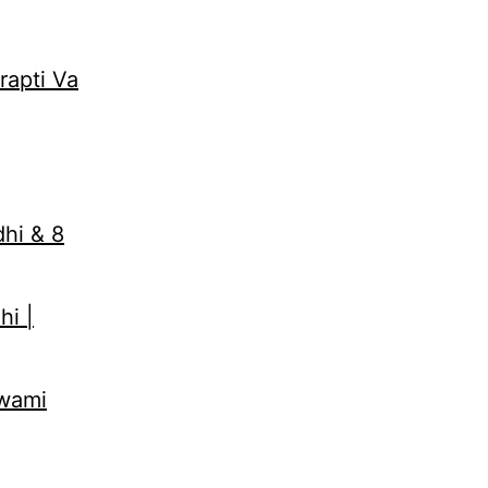
rapti Va
dhi & 8
hi |
Swami