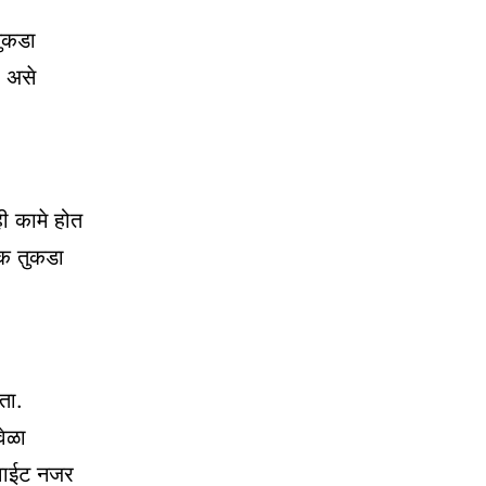
तुकडा
. असे
ी कामे होत
 एक तुकडा
ता.
वेळा
 वाईट नजर