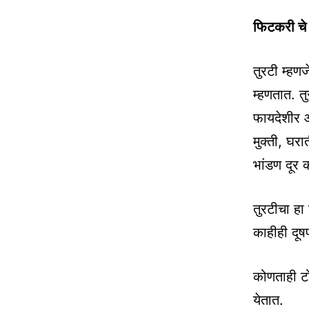
फिटकरी चे 
तुरटी म्हण
म्हणतात. त
फायदेशीर आ
मुक्ती, घर
भांडण दूर 
तुरटीचा हा
काहीही दूष
कोणताही टो
येतात.