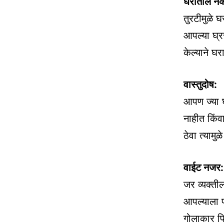
घरातील नका
तुरटीमुळे 
आपल्या घ्र
केल्याने घ
वास्तुदोष:
आपण ज्या घ
नाहीत किंवा
ठेवा त्यामु
वाईट नजर:
जर व्यक्त
आपल्याला फ
गोलाकार फि