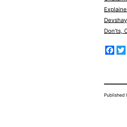
Explaine
Devshaya
Don’ts,
Face
Tw
Published