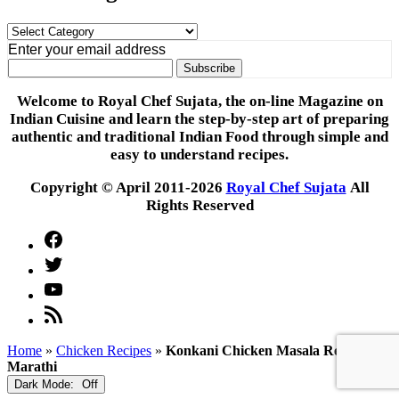
Food
Categories
Enter your email address
Welcome to Royal Chef Sujata, the on-line Magazine on
Indian Cuisine and learn the step-by-step art of preparing
authentic and traditional Indian Food through simple and
easy to understand recipes.
Copyright © April 2011-2026
Royal Chef Sujata
All
Rights Reserved
Facebook
Twitter
YouTube
Feed
Home
»
Chicken Recipes
»
Konkani Chicken Masala Recipe in
Marathi
Dark Mode: