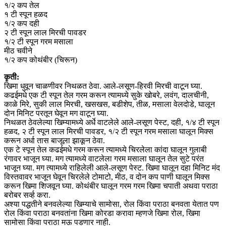
१/२ कप तेल
१ टी स्पून हळद
१/२ कप दही
२ टी स्पून लाल मिरची पावडर
१/२ टी स्पून गरम मसाला
मीठ चवीने
१/२ कप कोथंबीर (चिरून)
कृती:
खिमा धुवून चाळणीवर निथळत ठेवा. आले-लसूण-हिरवी मिरची वाटून घ्या.
कढईमधे एक टी स्पून तेल गरम करून त्यामध्ये सुके खोबरे, लवंग, दालचीनी,
काळे मिरे, सुकी लाल मिरची, खसखस, बडीशेप, तीळ, मसाला वेलदोडे, घालून
दोन मिनिट परतून घेवून मग वाटून घ्या.
निथळत ठेवलेल्या खिम्यामध्ये अर्धे वाटलेले आले-लसूण पेस्ट, दही, १/४ टी स्पून
हळद, २ टी स्पून लाल मिरची पावडर, १/२ टी स्पून गरम मसाला घालून मिक्स
करून अर्धा तास बाजूला झाकून ठेवा.
एक टे स्पून तेल कढईमधे गरम करून त्यामध्ये चिरलेला कांदा घालून गुलाबी
रंगावर भाजून घ्या. मग त्यामध्ये वाटलेला गरम मसाला घालून तेल सुटे परंत
भाजून घ्या. मग त्यामध्ये राहिलेली आले-लसूण पेस्ट. खिमा घालून दहा मिनिट मंद
विस्तवावर भाजून घेवून चिरलेले टोमाटो, मीठ, व दोन कप पाणी घालून मिक्स
करून खिमा शिजवून घ्या. कोथंबीर घालून गरम गरम खिमा चपाती अथवा पराठा
बरोबर सर्व्ह करा.
अश्या पद्धतीने बनवलेल्या खिम्याचे सामोसा, रोल किंवा पराठा बनवता येतात पण
रोल किंवा पराठा बनवतांना खिमा कोरडा करावा म्हणजे खिमा रोल, खिमा
सामोसा किंवा पराठा मऊ पडणार नाही.