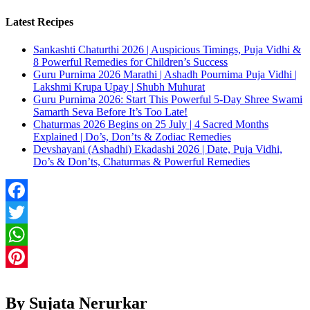
Latest Recipes
Sankashti Chaturthi 2026 | Auspicious Timings, Puja Vidhi &
8 Powerful Remedies for Children’s Success
Guru Purnima 2026 Marathi | Ashadh Pournima Puja Vidhi |
Lakshmi Krupa Upay | Shubh Muhurat
Guru Purnima 2026: Start This Powerful 5-Day Shree Swami
Samarth Seva Before It’s Too Late!
Chaturmas 2026 Begins on 25 July | 4 Sacred Months
Explained | Do’s, Don’ts & Zodiac Remedies
Devshayani (Ashadhi) Ekadashi 2026 | Date, Puja Vidhi,
Do’s & Don’ts, Chaturmas & Powerful Remedies
Facebook
Twitter
WhatsApp
Pinterest
By Sujata Nerurkar