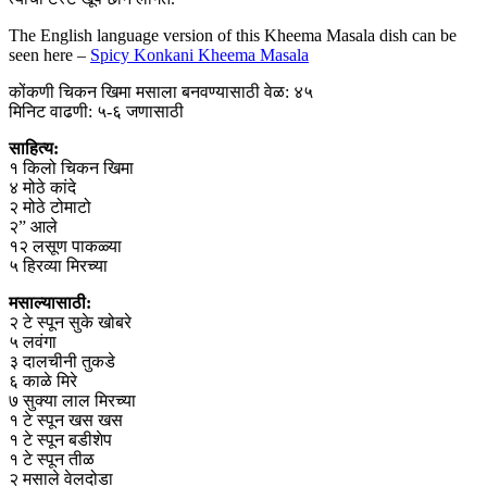
The English language version of this Kheema Masala dish can be
seen here –
Spicy Konkani Kheema Masala
कोंकणी चिकन खिमा मसाला बनवण्यासाठी वेळ: ४५
मिनिट वाढणी: ५-६ जणासाठी
साहित्य:
१ किलो चिकन खिमा
४ मोठे कांदे
२ मोठे टोमाटो
२” आले
१२ लसूण पाकळ्या
५ हिरव्या मिरच्या
मसाल्यासाठी:
२ टे स्पून सुके खोबरे
५ लवंगा
३ दालचीनी तुकडे
६ काळे मिरे
७ सुक्या लाल मिरच्या
१ टे स्पून खस खस
१ टे स्पून बडीशेप
१ टे स्पून तीळ
२ मसाले वेलदोडा