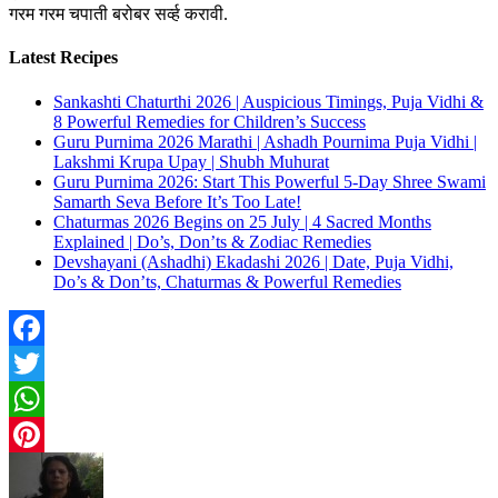
गरम गरम चपाती बरोबर सर्व्ह करावी.
Latest Recipes
Sankashti Chaturthi 2026 | Auspicious Timings, Puja Vidhi &
8 Powerful Remedies for Children’s Success
Guru Purnima 2026 Marathi | Ashadh Pournima Puja Vidhi |
Lakshmi Krupa Upay | Shubh Muhurat
Guru Purnima 2026: Start This Powerful 5-Day Shree Swami
Samarth Seva Before It’s Too Late!
Chaturmas 2026 Begins on 25 July | 4 Sacred Months
Explained | Do’s, Don’ts & Zodiac Remedies
Devshayani (Ashadhi) Ekadashi 2026 | Date, Puja Vidhi,
Do’s & Don’ts, Chaturmas & Powerful Remedies
Facebook
Twitter
WhatsApp
Pinterest