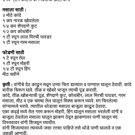
मसाला साठी :
२ मोठे कांदे
१ कप नारळ खोवलेला
१/४ कप शेंगदाणे कुट
१/२ कप कोथंबीर
१ टी स्पून लाल मिरची पावडर
१ टी स्पून गरम मसाला
फोडणी साठी
१ टे स्पून तेल
१ टी स्पून मोहरी
१/४ टी स्पून हिंग
मीठ चवीने
कृती :
वांगीचे देठ काढून मधून उभ्या चिरा द्याव्यात व पाण्यात घालून ठेवावी. कांदे
बारीक चिरून घावे. तीळ व खोबरे भाजून त्याची पूड करावी.
कांदे, तीळ-खोबऱ्याची पूड, शेंगदाणे कुट, कोथंबीर, लाल मिरची पावडर, गरम
मसाला, मीठ व एक चमचा तेल घालून मिक्स करून घ्यावे. मग चिरलेल्या
वांग्यामध्ये भरावे. त्यातील थोडासा मसाला बाजूला काढून ठेवावा.
एका कढई मध्ये तेल गरम करून मोहरी, हिंग घालून मसाला भरलेली वांगी व
बाजूला ठेवलेला मसाला घालून झाकण ठेवून झाकणावर पाणी घालून मंद
विस्तवावर वांगी शिजवून घ्यावीत.
वांगी शिजल्यावर त्यामध्ये जसा रस्सा पाहिजे तसे थोडे पाणी घालावे व एक
उकळी आणावी.