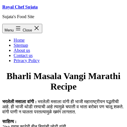
Skip
Royal Chef Sujata
to
Sujata's Food Site
content
Menu
Close
Home
Sitemap
About us
Contact us
Privacy Policy
Bharli Masala Vangi Marathi
Recipe
भरलेली मसाला वांगी :
भरलेली मसाला वांगी ही भाजी महाराष्ट्रीयन पद्धतीची
आहे. ही भाजी थोडी रश्याची आहे त्यामुळे चपाती व भाता बरोबर पण चालू शकते.
वांगी पाणी न घालता परतल्यामुळे खमंग लागतात.
साहित्य :
२५० ग्राम काटेरी बीन बियांची छोटी वांगी