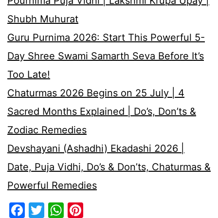
Pournima Puja Vidhi | Lakshmi Krupa Upay |
Shubh Muhurat
Guru Purnima 2026: Start This Powerful 5-
Day Shree Swami Samarth Seva Before It’s
Too Late!
Chaturmas 2026 Begins on 25 July | 4
Sacred Months Explained | Do’s, Don’ts &
Zodiac Remedies
Devshayani (Ashadhi) Ekadashi 2026 |
Date, Puja Vidhi, Do’s & Don’ts, Chaturmas &
Powerful Remedies
Facebook
Twitter
WhatsApp
Pinterest