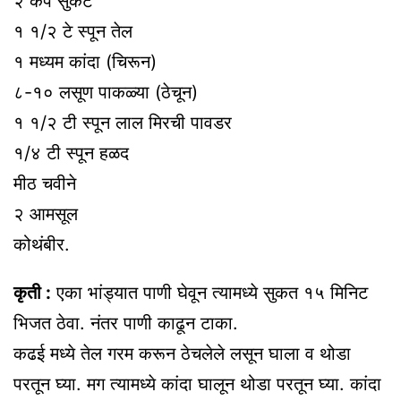
२ कप सुकट
१ १/२ टे स्पून तेल
१ मध्यम कांदा (चिरून)
८-१० लसूण पाकळ्या (ठेचून)
१ १/२ टी स्पून लाल मिरची पावडर
१/४ टी स्पून हळद
मीठ चवीने
२ आमसूल
कोथंबीर.
कृती :
एका भांड्यात पाणी घेवून त्यामध्ये सुकत १५ मिनिट
भिजत ठेवा. नंतर पाणी काढून टाका.
कढई मध्ये तेल गरम करून ठेचलेले लसून घाला व थोडा
परतून घ्या. मग त्यामध्ये कांदा घालून थोडा परतून घ्या. कांदा