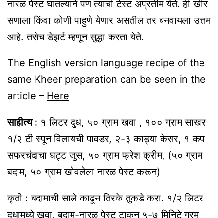
नारळ पेस्ट घातल्याने पण त्याची टेस्ट अप्रतीम येते. ही खीर
सणाला किंवा कोणी पाहुणे येणार असतील तर बनवायला उत्तम
आहे. तसेच डेझर्ट म्हणून सुद्धा करता येते.
The English version language recipe of the
same Kheer preparation can be seen in the
article –
Here
साहीत्य :
१ लिटर दुध, ५० ग्राम खवा , १०० ग्राम साखर
१/२ टी स्पून विलायची पावडर, २-३ काड्या केसर, १ कप
सफरचंदाचा घट्ट जुस, ५० ग्राम फ्रेश क्रीम, (५० ग्राम
बदाम, ५० ग्राम खोवलेला नारळ पेस्ट करून)
कृती : बदामाची साले काढून तिरके तुकडे करा. १/२ लिटर
दुधामध्ये खवा, बदाम-नारळ पेस्ट टाकून ५-७ मिनिटे गरम