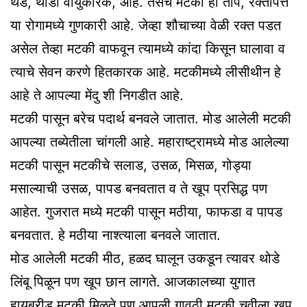
थंड, थोडी वायुकारक, आहे. तसेच मटकी ही ताप, रक्तपित्त
या रोगामध्ये गुणकारी आहे. जेव्हा शौचाच्या वेळी रक्त पडत
असेल तेव्हा मटकी वाफवून त्यामध्ये कांदा किसून घालावा व
त्याचे सेवन करणे हितकारक आहे. मटकीमध्ये लीसीथीन हे
आहे ते आपल्या मेंदु शी निगडीत आहे.
मटकी पासून बरेच पदार्थ बनवले जातात. मोड आलेली मटकी
आपल्या तब्येतीला चांगली आहे. महाराष्ट्रामध्ये मोड आलेल्या
मटकी पासून मटकीचे सलाड, उसळ, मिसळ, गोड्या
मसाल्याची उसळ, पापड बनवतात व ते खूप प्रसिद्ध पण
आहेत. गुजरात मध्ये मटकी पासून मठीया, फाफडा व पापड
बनवतात. हे मठीया नाश्त्याला बनवले जातात.
मोड आलेली मटकी मीठ, हळद घालून उकडून त्यावर थोडे
लिंबू पिळून पण खूप छान लागते. आजकालच्या युगात
हायब्रीड मटकी मिळते पण आपली गावठी मटकी चवीला खूप