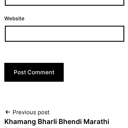
Website
Post
Previous post
Khamang Bharli Bhendi Marathi
navigation