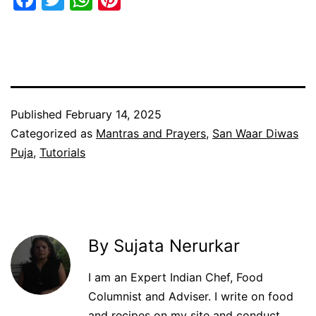
Published
February 14, 2025
Categorized as
Mantras and Prayers
,
San Waar Diwas
Puja
,
Tutorials
By Sujata Nerurkar
I am an Expert Indian Chef, Food
Columnist and Adviser. I write on food
and recipes on my site and conduct