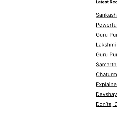
Latest Re
Sankasht
Powerful
Guru Pur
Lakshmi
Guru Pu
Samarth 
Chaturm
Explaine
Devshaya
Don’ts,