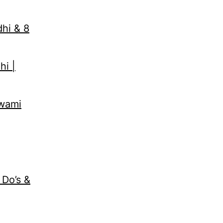
dhi & 8
hi |
Swami
 Do’s &