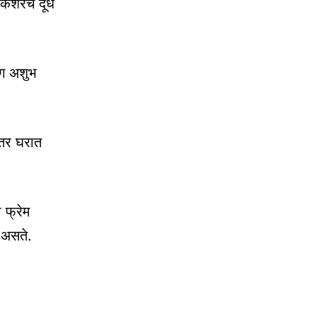
केशरचे दूध
ंग अशुभ
ीतर घरात
 फ्रेम
भ असते.