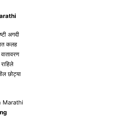
arathi
ष्टी अगदी
घरात कलह
े वातावरण
 राहिले
तील छोट्या
n Marathi
ing