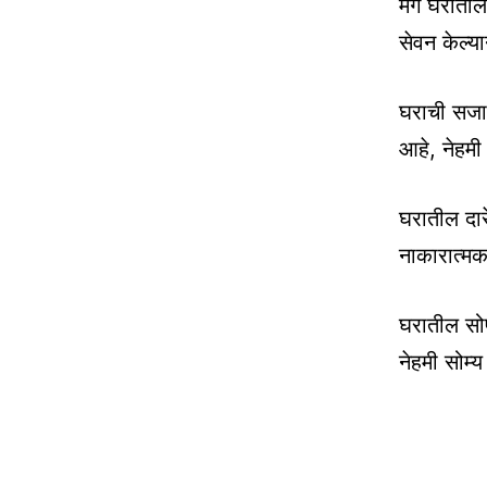
मग घरातील 
सेवन केल्या
घराची सजा
आहे, नेहमी 
घरातील दार
नाकारात्मकत
घरातील सोफ
नेहमी सोम्य