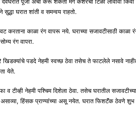
देवघरात पूजा अर्चा करू शकता मग केशरचा टिळा लावावा किंवा 
ने सुद्धा घरात शांती व समन्वय राहतो.
वट करताना काळा रंग वापरू नये. घराच्या सजावटीसाठी काळा र
सोम्य रंग वापरा.
े खिडक्यांचे पडदे नेहमी स्वच्छ ठेवा तसेच ते फाटलेले नसावे नाह
ा येते.
ा व टीव्ही नेहमी पश्चिम दिशेला ठेवा. तसेच घरातील सजावटीच्या
 असाव्या, हिंसक प्राण्यांच्या असू नयेत. घरात फिशटॅंक ठेवणे शु