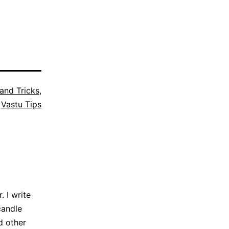
 and Tricks
,
,
Vastu Tips
 I write
candle
d other