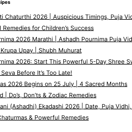
cipes
i Chaturthi 2026 | Auspicious Timings, Puja Vi
 Remedies for Children’s Success
nima 2026 Marathi | Ashadh Pournima Puja Vid
 Krupa Upay | Shubh Muhurat
rnima 2026: Start This Powerful 5-Day Shree 
Seva Before It’s Too Late!
as 2026 Begins on 25 July | 4 Sacred Months
d | Do’s, Don’ts & Zodiac Remedies
ni (Ashadhi) Ekadashi 2026 | Date, Puja Vidhi,
 Chaturmas & Powerful Remedies