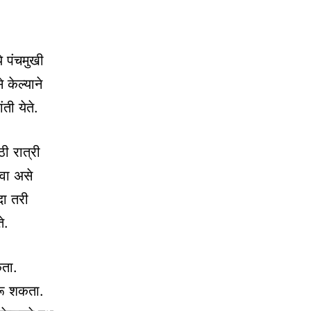
े पंचमुखी
 केल्याने
ती येते.
ी रात्री
ावा असे
दा तरी
े.
ता.
रू शकता.