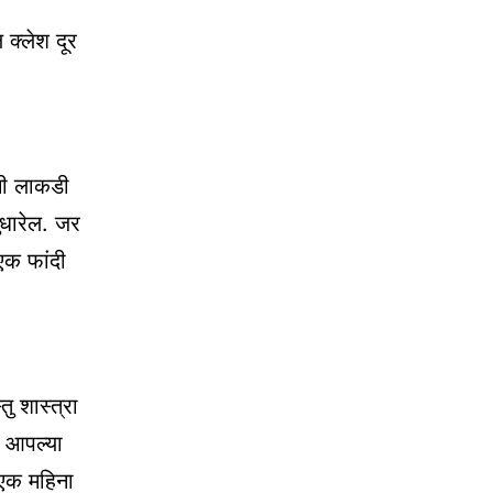
क्लेश दूर
ाची लाकडी
सुधारेल. जर
एक फांदी
ु शास्त्रा
ण आपल्या
 एक महिना