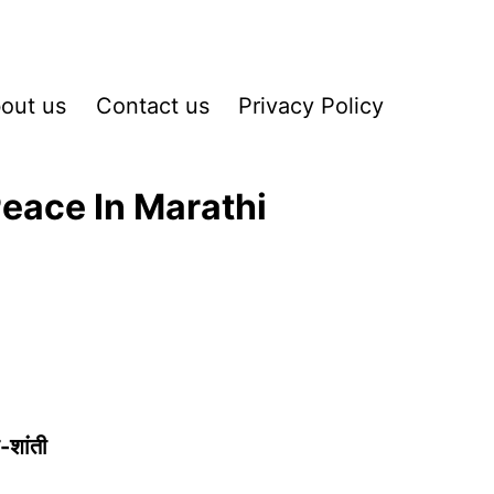
out us
Contact us
Privacy Policy
Peace In Marathi
-शांती