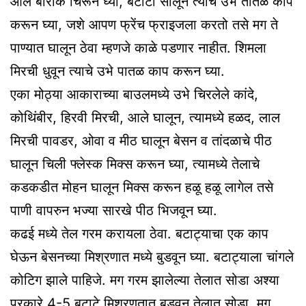
आले बारीक चिरून घ्या, बटाटा सोलून त्याचे उभे तातळ काप
करून घ्या, जशे आपण फ्रेंच फ्राइजला करतो तसे मग ते
पाण्यात घालून ठेवा म्हणजे काळे पडणार नाहीत. शिमला
मिरची धुवून त्याचे उभे पातळ काप करून घ्या.
एका मोठ्या आकाराच्या बाउलमध्ये उभे चिरलेले कांदे,
कोथिंबीर, हिरवी मिरची, आले घालून, त्यामध्ये हळद, लाल
मिरची पावडर, ओवा व मीठ घालून बेसन व तांदळाचे पीठ
घालून चिली फ्लेस्क मिक्स करून घ्या, त्यामध्ये तेलाचे
कडकडीत मोहन घालून मिक्स करून हळू हळू लागेल तसे
पाणी वापरुन भज्या सारखे पीठ भिजवून घ्या.
कढई मध्ये तेल गरम करायला ठेवा. बटाट्याचा एक काप
घेऊन बेसनच्या मिश्रणात मध्ये बुडवून घ्या. बटाट्याला चांगले
कोटिग झाले पाहिजे. मग गरम झालेल्या तेलात सोडा अश्या
प्रकारे 4-5 बटाटे मिश्रणतात बुडवून तेलात सोडा. मग