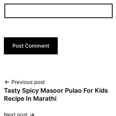
Post
Previous post
Tasty Spicy Masoor Pulao For Kids
navigation
Recipe In Marathi
Next post