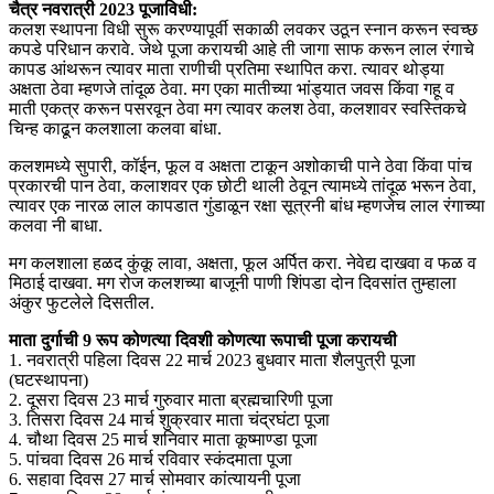
चैत्र नवरात्री 2023 पूजाविधी:
कलश स्थापना विधी सुरू करण्यापूर्वी सकाळी लवकर उठून स्नान करून स्वच्छ
कपडे परिधान करावे. जेथे पूजा करायची आहे ती जागा साफ करून लाल रंगाचे
कापड आंथरून त्यावर माता राणीची प्रतिमा स्थापित करा. त्यावर थोड्या
अक्षता ठेवा म्हणजे तांदूळ ठेवा. मग एका मातीच्या भांड्यात जवस किंवा गहू व
माती एकत्र करून पसरवून ठेवा मग त्यावर कलश ठेवा, कलशावर स्वस्तिकचे
चिन्ह काढून कलशाला कलवा बांधा.
कलशमध्ये सुपारी, कॉईन, फूल व अक्षता टाकून अशोकाची पाने ठेवा किंवा पांच
प्रकारची पान ठेवा, कलाशवर एक छोटी थाली ठेवून त्यामध्ये तांदूळ भरून ठेवा,
त्यावर एक नारळ लाल कापडात गुंडाळून रक्षा सूत्रनी बांध म्हणजेच लाल रंगाच्या
कलवा नी बाधा.
मग कलशाला हळद कुंकू लावा, अक्षता, फूल अर्पित करा. नेवेद्य दाखवा व फळ व
मिठाई दाखवा. मग रोज कलशच्या बाजूनी पाणी शिंपडा दोन दिवसांत तुम्हाला
अंकुर फुटलेले दिसतील.
माता दुर्गाची 9 रूप कोणत्या दिवशी कोणत्या रूपाची पूजा करायची
1. नवरात्री पहिला दिवस 22 मार्च 2023 बुधवार माता शैलपुत्री पूजा
(घटस्थापना)
2. दूसरा दिवस 23 मार्च गुरुवार माता ब्रह्मचारिणी पूजा
3. तिसरा दिवस 24 मार्च शुक्रवार माता चंद्रघंटा पूजा
4. चौथा दिवस 25 मार्च शनिवार माता कूष्माण्डा पूजा
5. पांचवा दिवस 26 मार्च रविवार स्कंदमाता पूजा
6. सहावा दिवस 27 मार्च सोमवार कांत्यायनी पूजा