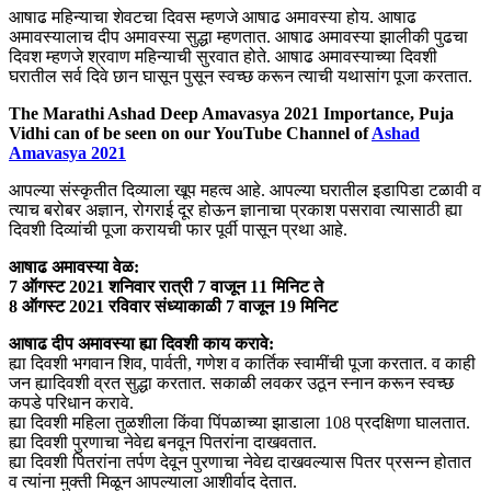
आषाढ महिन्याचा शेवटचा दिवस म्हणजे आषाढ अमावस्या होय. आषाढ
अमावस्यालाच दीप अमावस्या सुद्धा म्हणतात. आषाढ अमावस्या झालीकी पुढचा
दिवश म्हणजे श्रवाण महिन्याची सुरवात होते. आषाढ अमावस्याच्या दिवशी
घरातील सर्व दिवे छान घासून पुसून स्वच्छ करून त्याची यथासांग पूजा करतात.
The Marathi Ashad Deep Amavasya 2021 Importance, Puja
Vidhi can of be seen on our YouTube Channel of
Ashad
Amavasya 2021
आपल्या संस्कृतीत दिव्याला खूप महत्व आहे. आपल्या घरातील इडापिडा टळावी व
त्याच बरोबर अज्ञान, रोगराई दूर होऊन ज्ञानाचा प्रकाश पसरावा त्यासाठी ह्या
दिवशी दिव्यांची पूजा करायची फार पूर्वी पासून प्रथा आहे.
आषाढ अमावस्या वेळ:
7 ऑगस्ट 2021 शनिवार रात्री 7 वाजून 11 मिनिट ते
8 ऑगस्ट 2021 रविवार संध्याकाळी 7 वाजून 19 मिनिट
आषाढ दीप अमावस्या ह्या दिवशी काय करावे:
ह्या दिवशी भगवान शिव, पार्वती, गणेश व कार्तिक स्वामींची पूजा करतात. व काही
जन ह्यादिवशी व्रत सुद्धा करतात. सकाळी लवकर उठून स्नान करून स्वच्छ
कपडे परिधान करावे.
ह्या दिवशी महिला तुळशीला किंवा पिंपळाच्या झाडाला 108 प्रदक्षिणा घालतात.
ह्या दिवशी पुरणाचा नेवेद्य बनवून पितरांना दाखवतात.
ह्या दिवशी पितरांना तर्पण देवून पुरणाचा नेवेद्य दाखवल्यास पितर प्रसन्न होतात
व त्यांना मुक्ती मिळून आपल्याला आशीर्वाद देतात.