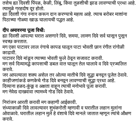
तसेच ह्या दिवशी पिंपळ, केळी, लिंबू, किंवा तुळशीची झाड लावण्याची प्रथा आहे.
त्यामुळे ग्रहदोष दूर होतो.
ह्या दिवशी गंगा स्नान करून दान करण्याचे महत्व आहे. त्याच बरोबर माशांना
पिठाच्या गोळ्या खाऊ घालायची पद्धत आहे.
दीप अमावस्या पूजा विधी:
ह्या दिवशी आपल्या घरात असणारे दिवे, समया, लामण दिवे सर्व घासून पुसून
स्वच्छ करतात.
मग एका पाटावर लाल रंगाचे कापड घालून पाटा भोवती छान रंगीत रांगोळी
काढावी.
पाटावर दिवे मांडून त्याच्या भोवती फुले ठेवून सजावट करावी.
मग सर्व दिव्यामद्धे कापसाची डबल वात घालून तेल घालावे व दिवे प्रज्वलित
करावे.
जर आपल्याला शक्य असेल तर ओल्या मातीचे दिवे सुद्धा बनवून पूजेत ठेवावे.
काहीजणांकडे कणकेचे गोड दिवे बनवून लावण्याची सुद्धा प्रथा आहे.
दिव्याना हळद-कुंकू व अक्षता वाहून त्याची मनोभावे पूजा करावी.
मग नेवेद्य दाखवावा त्यामध्ये गोड दिवे ठेवावे.
निरांजन आरती करावी मग कहाणी आईकावी.
संध्याकाळी दिवे लावल्यावर शुभंकरोती म्हणावी व घरातील लहान मुलांना
ओवाळावे. घरातील लहान मुले हे वंशाचे दिवे मानले जातात म्हणून त्यांचे औक्षण
करावे.