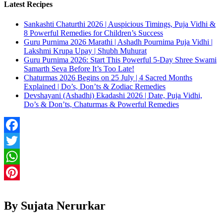
Latest Recipes
Sankashti Chaturthi 2026 | Auspicious Timings, Puja Vidhi &
8 Powerful Remedies for Children’s Success
Guru Purnima 2026 Marathi | Ashadh Pournima Puja Vidhi |
Lakshmi Krupa Upay | Shubh Muhurat
Guru Purnima 2026: Start This Powerful 5-Day Shree Swami
Samarth Seva Before It’s Too Late!
Chaturmas 2026 Begins on 25 July | 4 Sacred Months
Explained | Do’s, Don’ts & Zodiac Remedies
Devshayani (Ashadhi) Ekadashi 2026 | Date, Puja Vidhi,
Do’s & Don’ts, Chaturmas & Powerful Remedies
Facebook
Twitter
WhatsApp
Pinterest
By Sujata Nerurkar