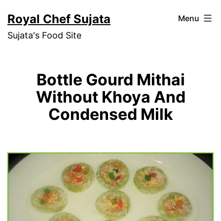
Skip
Royal Chef Sujata
Menu
to
Sujata's Food Site
content
Bottle Gourd Mithai
Without Khoya And
Condensed Milk