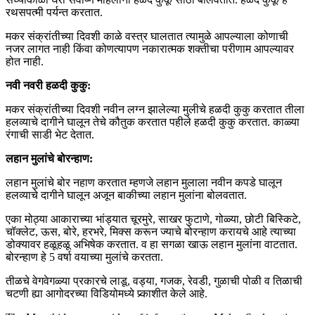
रथसपत्मी पर्यन्त करतात.
मकर संक्रांतीच्या दिवशी काळे वस्त्र घालतात त्यामुळे आपल्याला कोणाची
नजर लागत नाही किंवा कोणत्यापण नकारात्मक शक्तीचा परीणाम आपल्यावर
होत नाही.
नवी नवरी हळदी कुकु:
मकर संक्रांतीच्या दिवशी नवीन लग्न झालेल्या मुलीचे हळदी कुकु करतात तीला
हलव्याचे दागीने घालून तेचे कौतुक करतात पहीले हळदी कुकु करतात. काळ्या
रंगाची साडी भेट देतात.
लहान मुलांचे बोरन्हाण:
लहान मुलांचे बोर नहाण करतात म्हणजे लहान मुलाला नवीन कपडे घालून
हलव्याचे दागीने घालून अजून बाकीच्या लहान मुलांना बोलवतात.
एका मोठ्या आकाराच्या भांड्यात चूरमुरे, साखर फुटाणे, गोळ्या, छोटी बिस्किटे,
चॉक्लेट, ऊस, बोरे, हरभरे, मिक्स करून ज्याचे बोरन्हाण करायचे आहे त्याच्या
डोक्यावर हळूहळू अभिषेक करतात. व हा सगळा खाऊ लहान मुलांना वाटतात.
बोरन्हाण हे 5 वर्षा वयाच्या मुलांचे करतता.
तीळचे वेगवेगळ्या प्रकारचे लाडू, वड्या, गजक, रेवडी, गुळाची पोळी व तिळाची
चटणी ह्या आगोदरच्या विडियोमध्ये प्र्काशीत केले आहे.