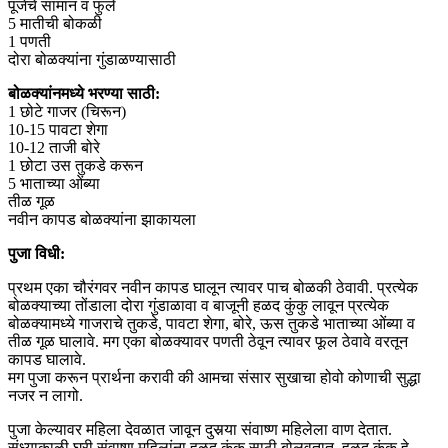
पूजेचे सामान व फुले
5 मातीची बोकळी
1 पणती
दोरा बोळक्यांना गुंडाळण्यासाठी
बोळक्यांनमध्ये भरण्या साठी:
1 छोटे गाजर (चिरून)
10-15 पावटा शेगा
10-12 ताजी बोरे
1 छोटा उस तुकडे करून
5 भाताच्या ओंब्या
तीळ गूळ
नवीन कापड बोळक्यांना झाकायला
पुजा विधी:
प्रथम एका चौरंगवर नवीन कापड घालून त्यावर पाच बोळकी ठेवावी. प्रत्येक
बोळक्याच्या तोंडाला दोरा गुंडाळावा व बाजूनी हळद कुंकु लावून प्रत्येक
बोळक्यामध्ये गाजराचे तुकडे, पावटा शेगा, बोरे, ऊस तुकडे भाताच्या ओंब्या व
तीळ गूळ घालावे. मग एका बोळक्यावर पणती ठेवून त्यावर फूल ठेवावे वरतून
कापड घालावे.
मग पुजा करून प्रार्थना करावी की आमचा संसार सुखाचा होवो कोणाची सुद्धा
नजर न लागो.
पुजा केल्यावर महिला देवळात जावून दुसर्‍या संवाष्ण महिलेला वाण देतात.
संध्याकाळी घरी संवाष्ण महिलांना हळद कुंकू साठी बोलवतात. हळद कुंकू हे