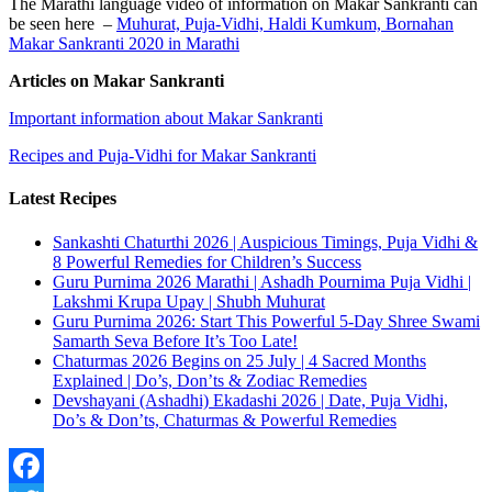
The Marathi language video of information on Makar Sankranti can
be seen here –
Muhurat, Puja-Vidhi, Haldi Kumkum, Bornahan
Makar Sankranti 2020 in Marathi
Articles on Makar Sankranti
Important information about Makar Sankranti
Recipes and Puja-Vidhi for Makar Sankranti
Latest Recipes
Sankashti Chaturthi 2026 | Auspicious Timings, Puja Vidhi &
8 Powerful Remedies for Children’s Success
Guru Purnima 2026 Marathi | Ashadh Pournima Puja Vidhi |
Lakshmi Krupa Upay | Shubh Muhurat
Guru Purnima 2026: Start This Powerful 5-Day Shree Swami
Samarth Seva Before It’s Too Late!
Chaturmas 2026 Begins on 25 July | 4 Sacred Months
Explained | Do’s, Don’ts & Zodiac Remedies
Devshayani (Ashadhi) Ekadashi 2026 | Date, Puja Vidhi,
Do’s & Don’ts, Chaturmas & Powerful Remedies